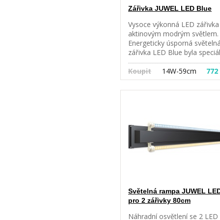
Zářivka JUWEL LED Blue
Vysoce výkonná LED zářivka
aktinovým modrým světlem.
Energeticky úsporná světeln
zářivka LED Blue byla speciá
vyvinuta pro simulaci
světelných podmínek u
Koupit
14W-59cm
772
korálových útesů v hloubce 
6 m. Zvláštní spektrum světl
specificky podporuje růst
korálů. Vhodné pouze pro
MultiLux LED. Není kompatibi
se svítilnami T5. • Fascinující
tmavě modrý tón • Podporuj
růst korálů • Ideální kombin
s JUWEL LED Marine
Světelná rampa JUWEL LE
pro 2 zářivky 80cm
Náhradní osvětlení se 2 LED