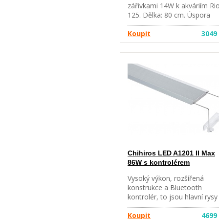
zářivkami 14W k akváriím Ri
125. Dělka: 80 cm. Úspora
energie až 50% ve srovnání 
zářivkami T5.
Koupit
3049
Chihiros LED A1201 II Max
86W s kontrolérem
Vysoký výkon, rozšířená
konstrukce a Bluetooth
kontrolér, to jsou hlavní rysy
nové řady osvětlení Chihiros 
Max. Jedná se o vylepšení
Koupit
4699