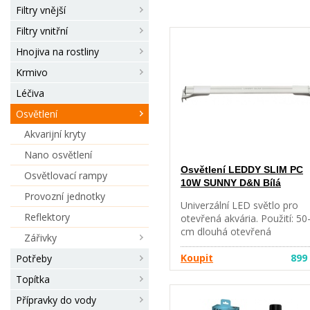
Filtry vnější
Filtry vnitřní
Hnojiva na rostliny
Krmivo
Léčiva
Osvětlení
Akvarijní kryty
Nano osvětlení
Osvětlení LEDDY SLIM PC
Osvětlovací rampy
10W SUNNY D&N Bílá
Provozní jednotky
Univerzální LED světlo pro
Reflektory
otevřená akvária. Použití: 50
cm dlouhá otevřená
Zářivky
sladkovodní akvária. Příkon: 
W, LED SUNNY, teplota barv
Koupit
899
Potřeby
7000 K. Funkce: Funkce:
Topítka
DENNÍ, DENNÍ, NOČNÍ reži
přepínatelné přepínačem.
Přípravky do vody