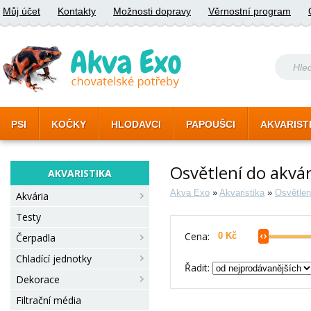
Můj účet
Kontakty
Možnosti dopravy
Věrnostní program
PSI
KOČKY
HLODAVCI
PAPOUŠCI
AKVARIST
Osvětlení do akvár
AKVARISTIKA
Akva Exo
»
Akvaristika
»
Osvětlen
Akvária
Testy
Cena:
Čerpadla
Chladící jednotky
Řadit:
Dekorace
Filtrační média