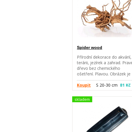
Spider wood
Přírodní dekorace do akvárií,
terárii, jezírek a zahrad. Prav
dřevo bez chemického
ošetření. Plavou. Obrázek je
pouze ilustrační. Každý kořen
originál.
Koupit
S 20-30 cm
81 Kč
skladem