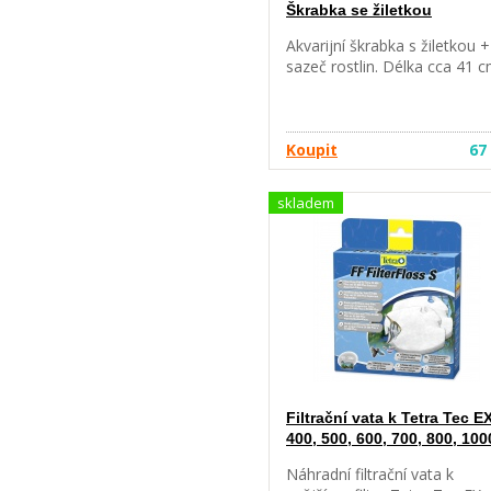
Škrabka se žiletkou
Akvarijní škrabka s žiletkou +
sazeč rostlin. Délka cca 41 c
Koupit
67
skladem
Filtrační vata k Tetra Tec E
400, 500, 600, 700, 800, 100
Náhradní filtrační vata k