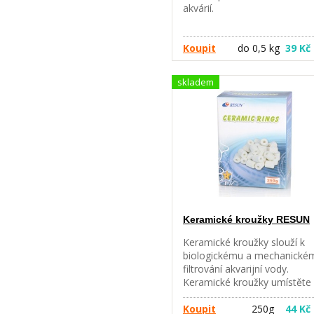
akvárií.
Koupit
do 0,5 kg
39 Kč
skladem
Keramické kroužky RESUN
Keramické kroužky slouží k
biologickému a mechanické
filtrování akvarijní vody.
Keramické kroužky umístěte
spodního filtračního modulu,
kde dochází k zachycení větš
Koupit
250g
44 Kč