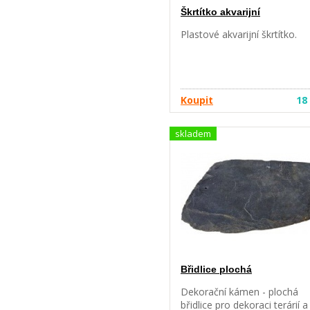
vody.
Škrtítko akvarijní
Plastové akvarijní škrtítko.
Koupit
18
skladem
Břidlice plochá
Dekorační kámen - plochá
břidlice pro dekoraci terárií a