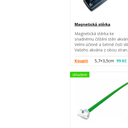
Magnetická stěrka
Magnetická stěrka ke
snadnému čištění stěn akvári
Velmi účinně a šetrně čistí sk
Vašeho akvária z obou stran.
Spolehlivě zbavuje akvárium
nežádoucích řas a jiných
Koupit
5,7×3,5cm
99 Kč
nečistot. Plně nahrazuje
žiletkové škrabky. Nabízíme 
skladem
třech velikostech: pro skla o
tloušťce 4-6mm, 6-10mm a 
14mm.