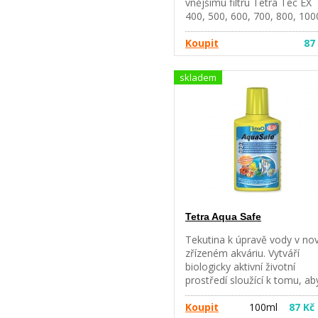
vnějšímu filtru Tetra Tec EX
400, 500, 600, 700, 800, 100
V balení 2 kusy.
Koupit
87
skladem
Tetra Aqua Safe
Tekutina k úpravě vody v no
zřízeném akváriu. Vytváří
biologicky aktivní životní
prostředí sloužící k tomu, ab
bylo možné nasadit ryby do
nově zřízeného akvária.
Koupit
100ml
87 Kč