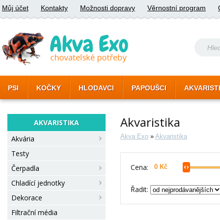
Můj účet
Kontakty
Možnosti dopravy
Věrnostní program
PSI
KOČKY
HLODAVCI
PAPOUŠCI
AKVARIST
Akvaristika
AKVARISTIKA
Akva Exo
»
Akvaristika
Akvária
Testy
Cena:
Čerpadla
Chladící jednotky
Řadit:
Dekorace
Filtrační média