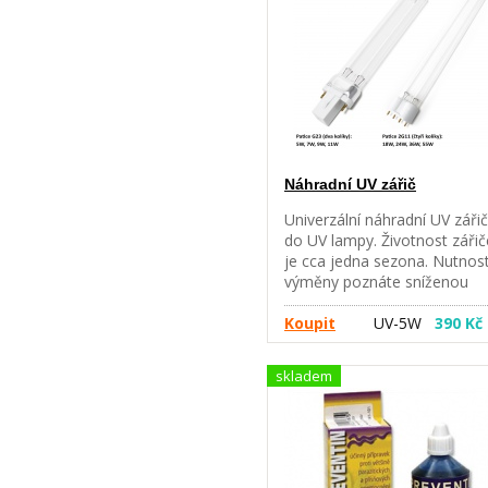
Náhradní UV zářič
Univerzální náhradní UV zářič
do UV lampy. Životnost zářič
je cca jedna sezona. Nutnos
výměny poznáte sníženou
funkčností lampy a větším
výskytem řas. Při montáži
Koupit
UV-5W
390 Kč
zářivku uchopte u patice
(nikoliv za sklo) a nasaďte d
skladem
objímky. Do svítící zářivky ni
nehleďte, záření poškozuje
zrak. UPOZORNĚNÍ: UV záři
nelze zaměňovat za silnější.
Liší se velikostí, wattáží i pati