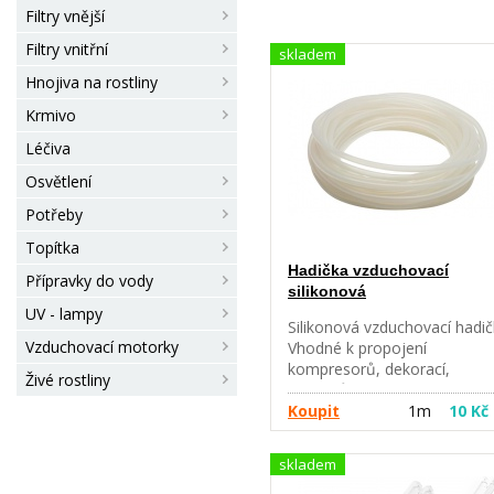
Filtry vnější
Filtry vnitřní
skladem
Hnojiva na rostliny
Krmivo
Léčiva
Osvětlení
Potřeby
Topítka
Hadička vzduchovací
Přípravky do vody
silikonová
UV - lampy
Silikonová vzduchovací hadič
Vzduchovací motorky
Vhodné k propojení
kompresorů, dekorací,
Živé rostliny
kamínků, opon atd. Rozměr 
mm. Pokud si přejete jinou
Koupit
1m
10 Kč
délku než je uvedena, napište
do poznámek při potvrzení
skladem
objednávky.