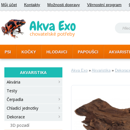
Můj účet
Kontakty
Možnosti dopravy
Věrnostní program
PSI
KOČKY
HLODAVCI
PAPOUŠCI
AKVARIST
Akva Exo
»
Akvaristika
»
Dekorac
AKVARISTIKA
Akvária
Testy
Čerpadla
Chladící jednotky
Dekorace
3D pozadí