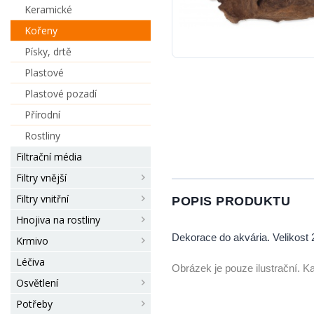
Keramické
Kořeny
Písky, drtě
Plastové
Plastové pozadí
Přírodní
Rostliny
Filtrační média
Filtry vnější
Filtry vnitřní
POPIS PRODUKTU
Hnojiva na rostliny
Dekorace do akvária. Velikost 
Krmivo
Léčiva
Obrázek je pouze ilustrační. Ka
Osvětlení
Potřeby