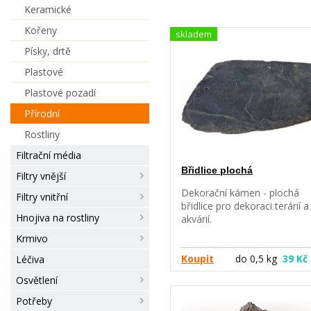
Keramické
Kořeny
skladem
Písky, drtě
Plastové
Plastové pozadí
Přírodní
Rostliny
Filtrační média
Břidlice plochá
Filtry vnější
Dekorační kámen - plochá
Filtry vnitřní
břidlice pro dekoraci terárií a
Hnojiva na rostliny
akvárií.
Krmivo
Koupit
do 0,5 kg
39 Kč
Léčiva
Osvětlení
Potřeby