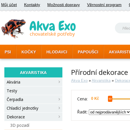
Můj účet
Kontakty
Možnosti dopravy
Věrnostní program
PSI
KOČKY
HLODAVCI
PAPOUŠCI
AKVARIST
Přírodní dekorace
AKVARISTIKA
Akva Exo
»
Akvaristika
»
Dekorac
Akvária
Testy
Cena:
Čerpadla
Chladící jednotky
Řadit:
Dekorace
3D pozadí