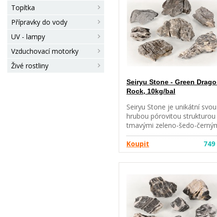
Topítka
Přípravky do vody
UV - lampy
Vzduchovací motorky
Živé rostliny
Seiryu Stone - Green Drag
Rock, 10kg/bal
Seiryu Stone je unikátní svou
hrubou pórovitou strukturou
tmavými zeleno-šedo-černý
barevnými tóny. Uvolňuje m
množství vápníku. • Přírodní
Koupit
749
kameny do akváriií, které se
výborně hodí pro aquascapin
ale i jako jednotlivá dekorac
do terárií • Kameny nejprve
pečlivě propláchněte, případ
podle potřeby mechanicky
očistěte od jílu nebo jiných