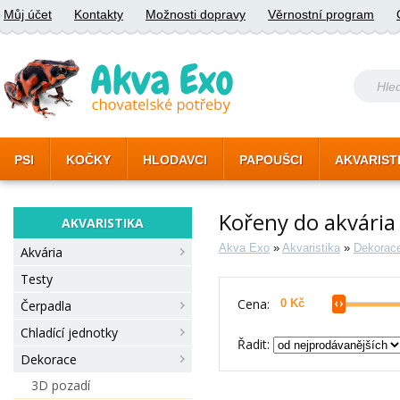
Můj účet
Kontakty
Možnosti dopravy
Věrnostní program
PSI
KOČKY
HLODAVCI
PAPOUŠCI
AKVARIST
Kořeny do akvária
AKVARISTIKA
Akva Exo
»
Akvaristika
»
Dekorac
Akvária
Testy
Cena:
Čerpadla
Chladící jednotky
Řadit:
Dekorace
3D pozadí