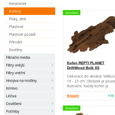
Keramické
Kořeny
skladem
Písky, drtě
Plastové
Plastové pozadí
Přírodní
Rostliny
Filtrační média
Kořen REPTI PLANET
Filtry vnější
DriftWood Bulk XS
Filtry vnitřní
Dekorace do akvária. Velikos
Hnojiva na rostliny
19 - 23 cm. Obrázek je pouz
ilustrační. Každý kořen je
Krmivo
originál.
Koupit
115
Léčiva
Osvětlení
skladem
Potřeby