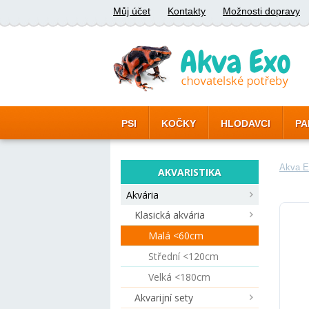
Můj účet
Kontakty
Možnosti dopravy
PSI
KOČKY
HLODAVCI
PA
Akva E
AKVARISTIKA
Akvária
Klasická akvária
Malá <60cm
Střední <120cm
Velká <180cm
Akvarijní sety