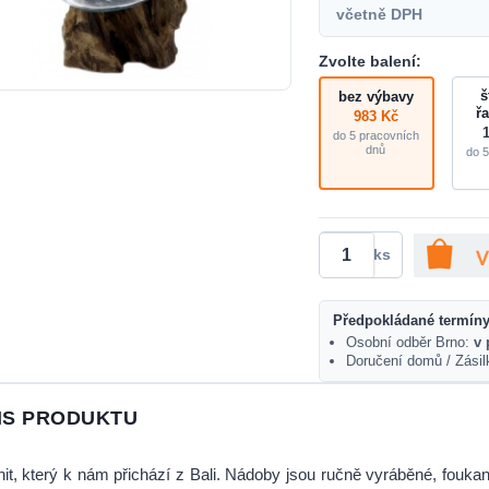
včetně DPH
Zvolte balení:
š
bez výbavy
ř
983 Kč
do 5 pracovních
dnů
do 5
ks
Předpokládané termíny
Osobní odběr Brno:
v 
Doručení domů / Zási
IS PRODUKTU
it, který k nám přichází z Bali. Nádoby jsou ručně vyráběné, fouka