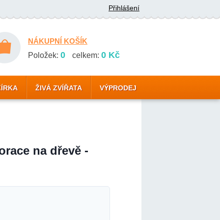
Přihlášení
NÁKUPNÍ KOŠÍK
0
0 Kč
Položek:
celkem:
ZÍRKA
ŽIVÁ ZVÍŘATA
VÝPRODEJ
race na dřevě -