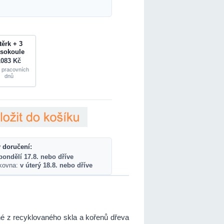
těrk + 3
asokoule
1083 Kč
 pracovních
dnů
 doručení:
pondělí 17.8. nebo dříve
lkovna:
v úterý 18.8. nebo dříve
né z recyklovaného skla a kořenů dřeva