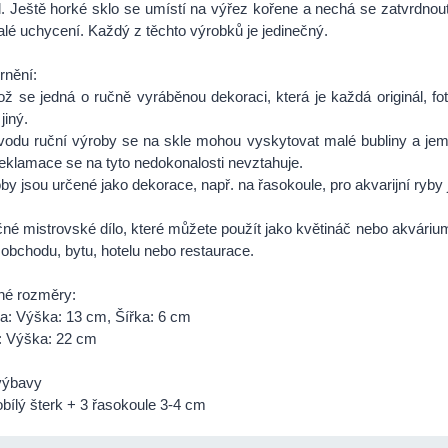
 Ještě horké sklo se umístí na výřez kořene a nechá se zatvrdnout 
lé uchycení. Každý z těchto výrobků je jedinečný.
rnění:
kož se jedná o ručně vyráběnou dekoraci, která je každá originál, fo
jiný.
vodu ruční výroby se na skle mohou vyskytovat malé bubliny a j
reklamace se na tyto nedokonalosti nevztahuje.
by jsou určené jako dekorace, např. na řasokoule, pro akvarijní ryby
né mistrovské dílo, které můžete použít jako květináč nebo akvárium
obchodu, bytu, hotelu nebo restaurace.
žné rozměry:
: Výška: 13 cm, Šířka: 6 cm
: Výška: 22 cm
výbavy
obílý šterk + 3 řasokoule 3-4 cm