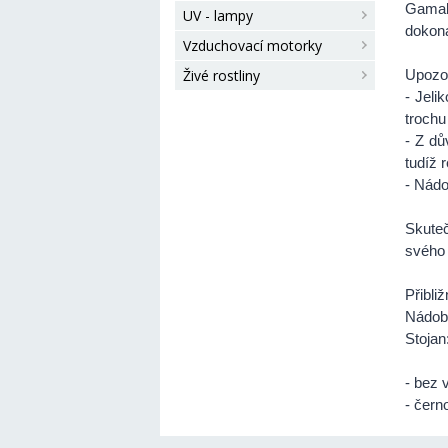
Gamal.
UV - lampy
dokona
Vzduchovací motorky
Živé rostliny
Upozo
- Jeli
trochu 
- Z dů
tudíž 
- Nádo
Skuteč
svého 
Přibli
Nádoba
Stojan
- bez 
- čern