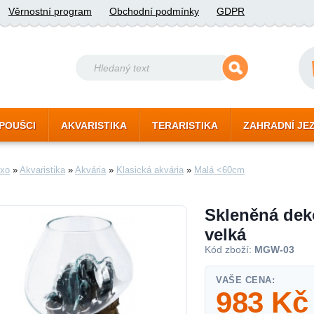
Věrnostní program
Obchodní podmínky
GDPR
POUŠCI
AKVARISTIKA
TERARISTIKA
ZAHRADNÍ JE
xo
»
Akvaristika
»
Akvária
»
Klasická akvária
»
Malá <60cm
Skleněná deko
velká
Kód zboží:
MGW-03
VAŠE CENA:
983
Kč