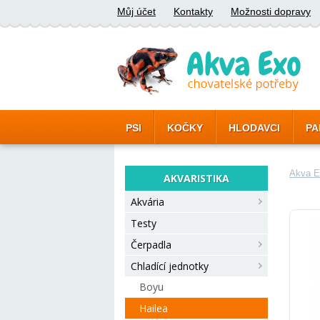
Můj účet
Kontakty
Možnosti dopravy
PSI
KOČKY
HLODAVCI
PA
Akva E
AKVARISTIKA
Akvária
Testy
Čerpadla
Chladící jednotky
Boyu
Hailea