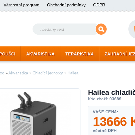
Věrnostní program
Obchodní podmínky
GDPR
POUŠCI
AKVARISTIKA
TERARISTIKA
ZAHRADNÍ JE
xo
»
Akvaristika
»
Chladící jednotky
»
Hailea
Hailea chladi
Kód zboží:
03689
VAŠE CENA:
13666
včetně DPH