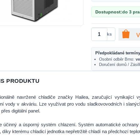
Dostupnost:
do 3 pr
ks
Předpokládané termíny
Osobní odběr Brno:
ve
Doručení domů / Zási
IS PRODUKTU
ionálně navržené chladiče značky Hailea, zaručující vynikající v
ní vody v akváriu. Lze využívat pro vodu sladkovovodních i slaných
 přes digitální panel.
e účinný a úsporný systém chlazení. Systém automatické ochrany 
y, díky kterému chladicí jednotka nepřetržitě chladí na předchozí tepl