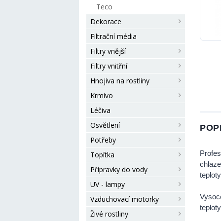
Teco
Dekorace
Filtrační média
Filtry vnější
Filtry vnitřní
Hnojiva na rostliny
Krmivo
Léčiva
Osvětlení
POP
Potřeby
Profes
Topítka
chlaze
Přípravky do vody
teploty
UV - lampy
Vysoc
Vzduchovací motorky
teplot
Živé rostliny