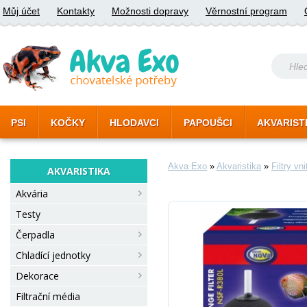
Můj účet
Kontakty
Možnosti dopravy
Věrnostní program
PSI
KOČKY
HLODAVCI
PAPOUŠCI
AKVARIST
Akva Exo
»
Akvaristika
»
Filtry vni
AKVARISTIKA
Akvária
Testy
Čerpadla
Chladící jednotky
Dekorace
Filtrační média