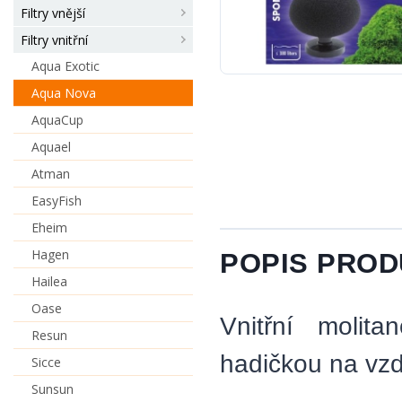
Filtry vnější
Filtry vnitřní
Aqua Exotic
Aqua Nova
AquaCup
Aquael
Atman
EasyFish
Eheim
Hagen
POPIS PRO
Hailea
Oase
Vnitřní molita
Resun
hadičkou na vz
Sicce
Sunsun