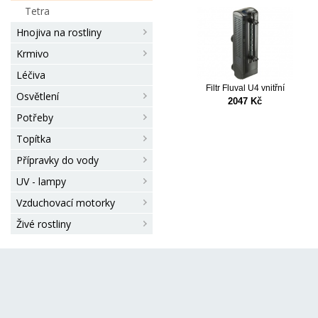
Tetra
Hnojiva na rostliny
Krmivo
Léčiva
Filtr Fluval U4 vnitřní
Osvětlení
2047 Kč
Potřeby
Topítka
Přípravky do vody
UV - lampy
Vzduchovací motorky
Živé rostliny