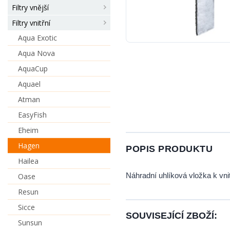
Filtry vnější
Filtry vnitřní
Aqua Exotic
Aqua Nova
AquaCup
Aquael
Atman
EasyFish
Eheim
Hagen
POPIS PRODUKTU
Hailea
Náhradní uhlíková vložka k vnit
Oase
Resun
Sicce
SOUVISEJÍCÍ ZBOŽÍ:
Sunsun