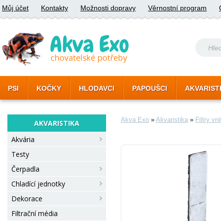
Můj účet
Kontakty
Možnosti dopravy
Věrnostní program
PSI
KOČKY
HLODAVCI
PAPOUŠCI
AKVARIST
Akva Exo
»
Akvaristika
»
Filtry vni
AKVARISTIKA
Akvária
Testy
Čerpadla
Chladící jednotky
Dekorace
Filtrační média