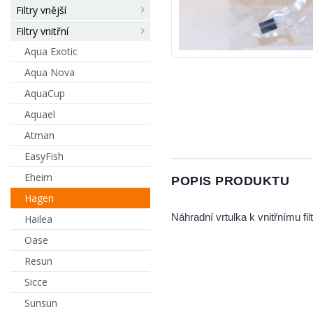
Filtry vnější
Filtry vnitřní
Aqua Exotic
Aqua Nova
AquaCup
Aquael
Atman
EasyFish
Eheim
POPIS PRODUKTU
Hagen
Náhradní vrtulka k vnitřnímu filt
Hailea
Oase
Resun
Sicce
Sunsun