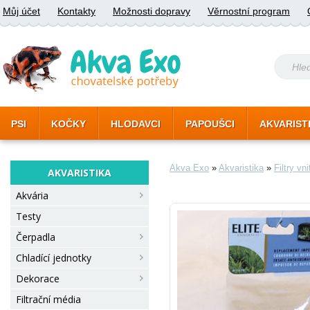
Můj účet
Kontakty
Možnosti dopravy
Věrnostní program
PSI
KOČKY
HLODAVCI
PAPOUŠCI
AKVARIST
Akva Exo
»
Akvaristika
»
Filtry vni
AKVARISTIKA
Akvária
Testy
Čerpadla
Chladící jednotky
Dekorace
Filtrační média