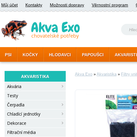
Můj účet
Kontakty
Možnosti dopravy
Věrnostní program
PSI
KOČKY
HLODAVCI
PAPOUŠCI
AKVARIST
Akva Exo
»
Akvaristika
»
Filtry vni
AKVARISTIKA
Akvária
Testy
Čerpadla
Chladící jednotky
Dekorace
Filtrační média