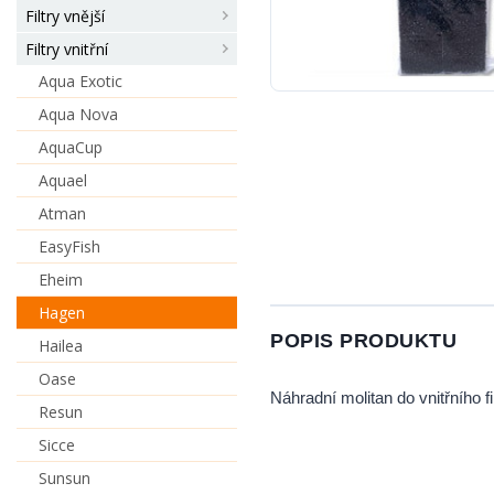
Filtry vnější
Filtry vnitřní
Aqua Exotic
Aqua Nova
AquaCup
Aquael
Atman
EasyFish
Eheim
Hagen
POPIS PRODUKTU
Hailea
Oase
Náhradní molitan do vnitřního fi
Resun
Sicce
Sunsun