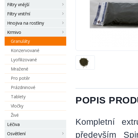
Filtry vnější
Filtry vnitřní
Hnojiva na rostliny
Krmivo
Granuláty
Konzervované
Lyofilizované
Mražené
Pro potěr
Prázdninové
Tablety
POPIS PRO
Vločky
Živé
Kompletní ext
Léčiva
především Spi
Osvětlení