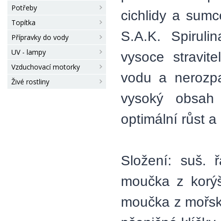
Potřeby
cichlidy a sumc
Topítka
S.A.K. Spiruli
Přípravky do vody
UV - lampy
vysoce stravit
Vzduchovací motorky
vodu a nerozpa
Živé rostliny
vysoký obsah 
optimální růst a
Složení: suš. ř
moučka z korýš
moučka z mořský