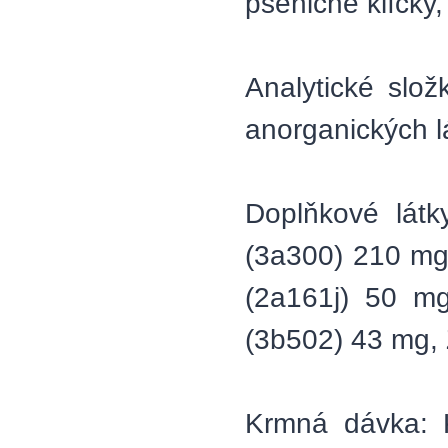
pšeničné klíčky, 
Analytické slo
anorganických l
Doplňkové látk
(3a300) 210 mg,
(2a161j) 50 m
(3b502) 43 mg, 
Krmná dávka: K