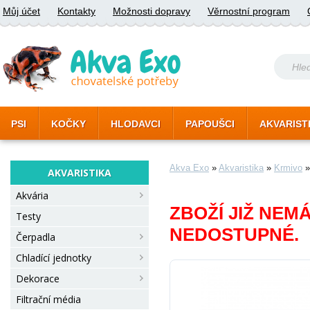
Můj účet
Kontakty
Možnosti dopravy
Věrnostní program
PSI
KOČKY
HLODAVCI
PAPOUŠCI
AKVARIST
Akva Exo
»
Akvaristika
»
Krmivo
AKVARISTIKA
Akvária
ZBOŽÍ JIŽ NEM
Testy
NEDOSTUPNÉ.
Čerpadla
Chladící jednotky
Dekorace
Filtrační média