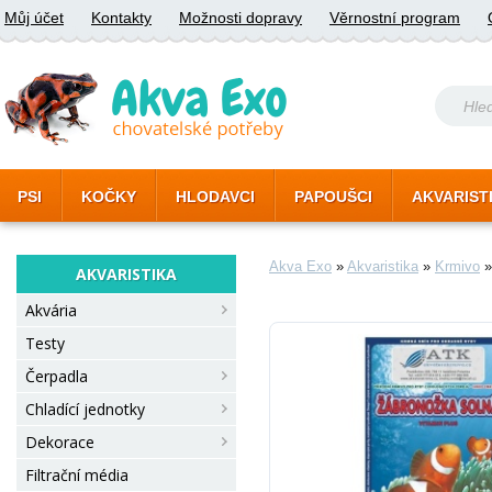
Můj účet
Kontakty
Možnosti dopravy
Věrnostní program
PSI
KOČKY
HLODAVCI
PAPOUŠCI
AKVARIST
Akva Exo
»
Akvaristika
»
Krmivo
AKVARISTIKA
Akvária
Testy
Čerpadla
Chladící jednotky
Dekorace
Filtrační média