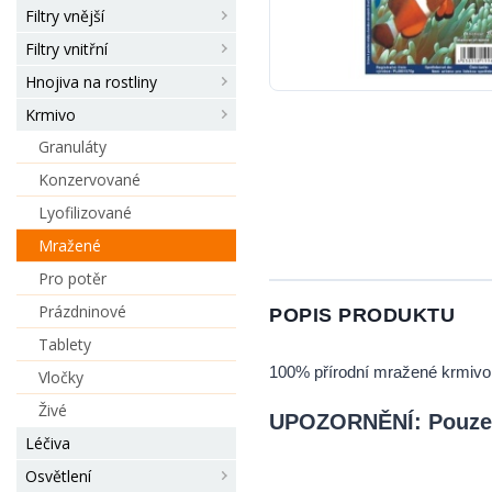
Filtry vnější
Filtry vnitřní
Hnojiva na rostliny
Krmivo
Granuláty
Konzervované
Lyofilizované
Mražené
Pro potěr
Prázdninové
POPIS PRODUKTU
Tablety
100% přírodní mražené krmivo,
Vločky
Živé
UPOZORNĚNÍ: Pouze o
Léčiva
Osvětlení