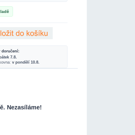
ladě
 doručení:
pátek 7.8.
lkovna:
v pondělí 10.8.
ě. Nezasíláme!