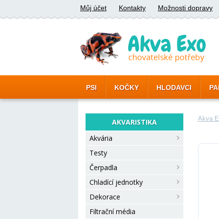
Můj účet
Kontakty
Možnosti dopravy
PSI
KOČKY
HLODAVCI
PA
Akva E
AKVARISTIKA
Akvária
Testy
Čerpadla
Chladící jednotky
Dekorace
Filtrační média