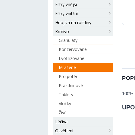
Filtry vnější
Filtry vnitřní
Hnojiva na rostliny
Krmivo
Granuláty
Konzervované
Lyofilizované
Mražené
Pro potěr
POP
Prázdninové
100% p
Tablety
Vločky
UPOZ
Živé
Léčiva
Osvětlení