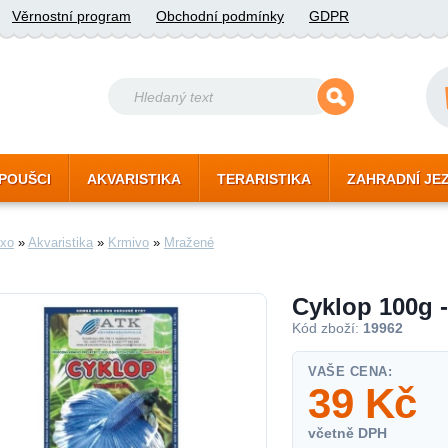
Věrnostní program
Obchodní podmínky
GDPR
POUŠCI
AKVARISTIKA
TERARISTIKA
ZAHRADNÍ JE
xo
»
Akvaristika
»
Krmivo
»
Mražené
Cyklop 100g 
Kód zboží:
19962
VAŠE CENA:
39
Kč
včetně DPH