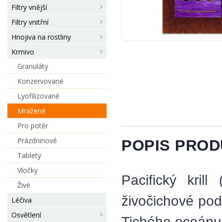
Filtry vnější
Filtry vnitřní
Hnojiva na rostliny
Krmivo
Granuláty
Konzervované
Lyofilizované
Mražené
Pro potěr
Prázdninové
POPIS PRO
Tablety
Vločky
Pacifický krill
Živé
živočichové pod
Léčiva
Osvětlení
Tichého oceánu