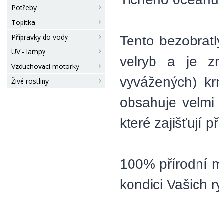
Potřeby
Topítka
Přípravky do vody
Tento bezobratl
UV - lampy
velryb a je z
Vzduchovací motorky
vyvážených) kr
Živé rostliny
obsahuje velmi
které zajišťují 
100% přírodní m
kondici Vašich r