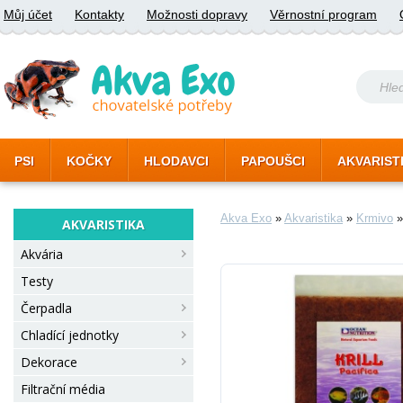
Můj účet
Kontakty
Možnosti dopravy
Věrnostní program
PSI
KOČKY
HLODAVCI
PAPOUŠCI
AKVARIST
Akva Exo
»
Akvaristika
»
Krmivo
AKVARISTIKA
Akvária
Testy
Čerpadla
Chladící jednotky
Dekorace
Filtrační média