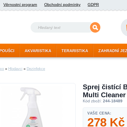
Věrnostní program
Obchodní podmínky
GDPR
POUŠCI
AKVARISTIKA
TERARISTIKA
ZAHRADNÍ JE
xo
»
Hlodavci
»
Dezinfekce
Sprej čistíc
Multi Cleaner
Kód zboží:
244-18489
VAŠE CENA:
278
Kč