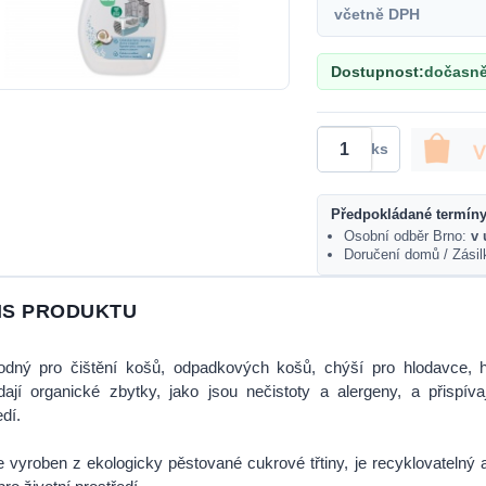
včetně DPH
Dostupnost:
dočasně
ks
Předpokládané termíny
Osobní odběr Brno:
v 
Doručení domů / Zási
IS PRODUKTU
dný pro čištění košů, odpadkových košů, chýší pro hlodavce, hr
dají organické zbytky, jako jsou nečistoty a alergeny, a přispí
edí.
e vyroben z ekologicky pěstované cukrové třtiny, je recyklovatelný