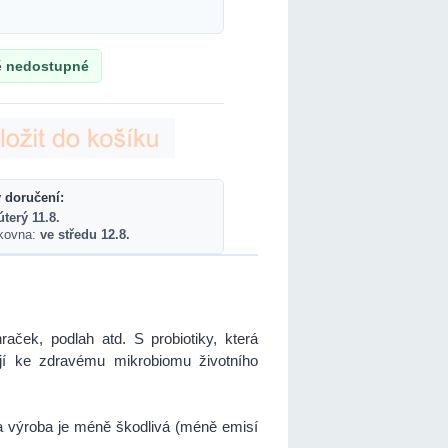
 nedostupné
 doručení:
úterý 11.8.
lkovna:
ve středu 12.8.
aček, podlah atd. S probiotiky, která
vají ke zdravému mikrobiomu životního
 a výroba je méně škodlivá (méně emisí