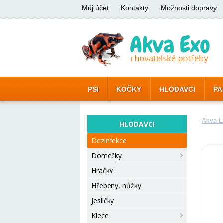
Můj účet
Kontakty
Možnosti dopravy
PSI
KOČKY
HLODAVCI
PA
Akva E
HLODAVCI
Dezinfekce
Domečky
Hračky
Hřebeny, nůžky
Jesličky
Klece