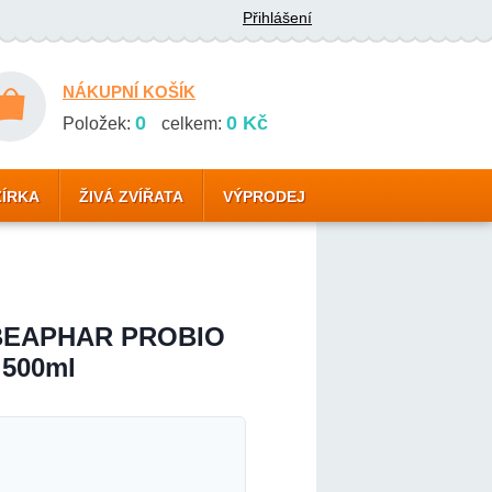
Přihlášení
NÁKUPNÍ KOŠÍK
0
0 Kč
Položek:
celkem:
ZÍRKA
ŽIVÁ ZVÍŘATA
VÝPRODEJ
í BEAPHAR PROBIO
 500ml