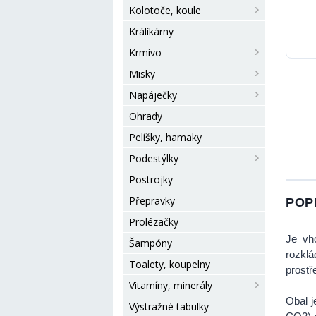
Kolotoče, koule
Králíkárny
Krmivo
Misky
Napáječky
Ohrady
Pelíšky, hamaky
Podestýlky
Postrojky
Přepravky
POP
Prolézačky
Je vho
Šampóny
rozklá
Toalety, koupelny
prostř
Vitamíny, minerály
Obal j
Výstražné tabulky