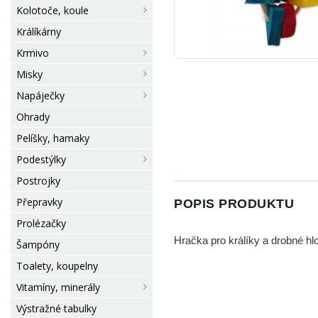
Kolotoče, koule
Králíkárny
Krmivo
Misky
Napáječky
Ohrady
Pelíšky, hamaky
Podestýlky
Postrojky
Přepravky
POPIS PRODUKTU
Prolézačky
Hračka pro králíky a drobné h
Šampóny
Toalety, koupelny
Vitamíny, minerály
Výstražné tabulky