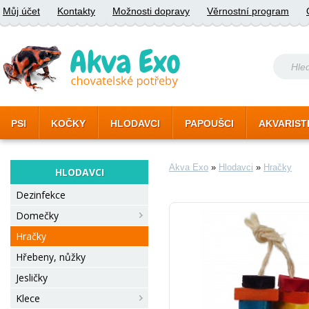
Můj účet
Kontakty
Možnosti dopravy
Věrnostní program
PSI
KOČKY
HLODAVCI
PAPOUŠCI
AKVARIST
Akva Exo
»
Hlodavci
»
Hračky
HLODAVCI
Dezinfekce
Domečky
Hračky
Hřebeny, nůžky
Jesličky
Klece