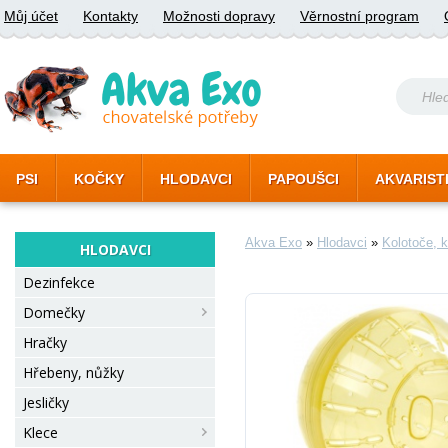
Můj účet
Kontakty
Možnosti dopravy
Věrnostní program
PSI
KOČKY
HLODAVCI
PAPOUŠCI
AKVARIST
Akva Exo
»
Hlodavci
»
Kolotoče, k
HLODAVCI
Dezinfekce
Domečky
Hračky
Hřebeny, nůžky
Jesličky
Klece