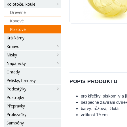
Kolotoče, koule
Dřevěné
Kovové
Plastové
Králíkárny
Krmivo
Misky
Napáječky
Ohrady
Pelíšky, hamaky
POPIS PRODUKTU
Podestýlky
pro křečky, pískomily a j
Postrojky
bezpečné zavírání dvíře
Přepravky
barvy: růžová, žlutá
Prolézačky
velikost 19 cm
Šampóny