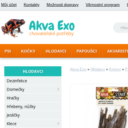
Můj účet
Kontakty
Možnosti dopravy
Věrnostní program
PSI
KOČKY
HLODAVCI
PAPOUŠCI
AKVARIST
Akva Exo
»
Hlodavci
»
Krmivo
»
P
HLODAVCI
Dezinfekce
Domečky
Hračky
Hřebeny, nůžky
Jesličky
Klece