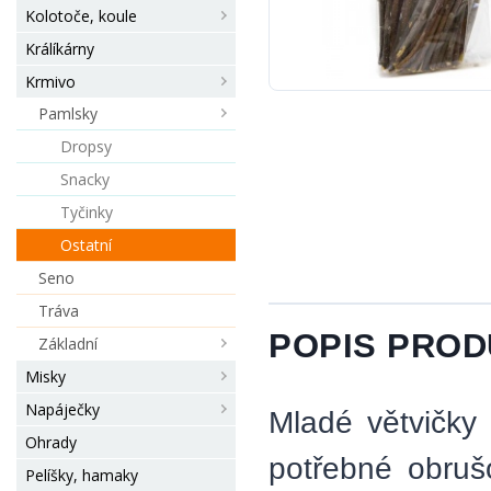
Kolotoče, koule
Králíkárny
Krmivo
Pamlsky
Dropsy
Snacky
Tyčinky
Ostatní
Seno
Tráva
POPIS PRO
Základní
Misky
Napáječky
Mladé větvičky 
Ohrady
potřebné obruš
Pelíšky, hamaky