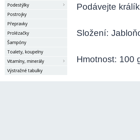
Podávejte králí
Podestýlky
Postrojky
Přepravky
Složení: Jabloň
Prolézačky
Šampóny
Toalety, koupelny
Hmotnost: 100 
Vitamíny, minerály
Výstražné tabulky