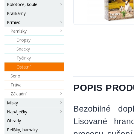
Kolotoče, koule
Králíkárny
Krmivo
Pamlsky
Dropsy
Snacky
Tyčinky
Ostatní
Seno
Tráva
POPIS PRO
Základní
Misky
Bezobilné dop
Napáječky
Lisované hrano
Ohrady
Pelíšky, hamaky
procesu sušení