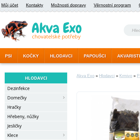
Můj účet
Kontakty
Možnosti dopravy
Věrnostní program
PSI
KOČKY
HLODAVCI
PAPOUŠCI
AKVARIST
Akva Exo
»
Hlodavci
»
Krmivo
»
P
HLODAVCI
Dezinfekce
Domečky
Hračky
Hřebeny, nůžky
Jesličky
Klece