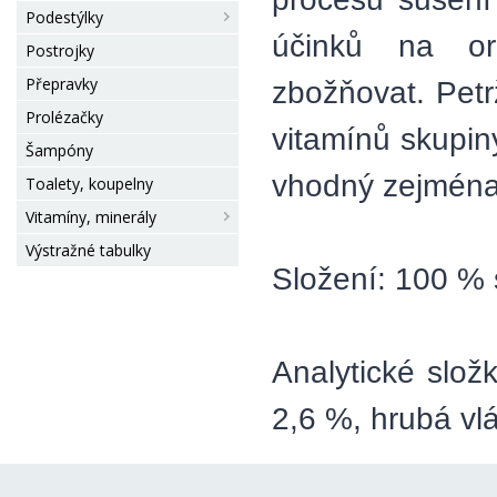
Podestýlky
účinků na or
Postrojky
Přepravky
zbožňovat. Petr
Prolézačky
vitamínů skupin
Šampóny
vhodný zejména 
Toalety, koupelny
Vitamíny, minerály
Výstražné tabulky
Složení: 100 % 
Analytické slož
2,6 %, hrubá vl