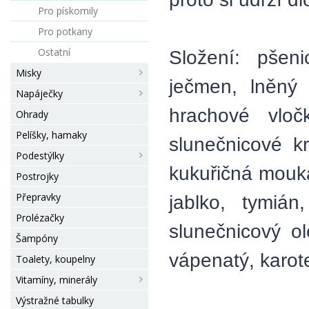
Pro pískomily
Pro potkany
Ostatní
Složení: pšeni
Misky
ječmen, lněný 
Napáječky
hrachové vloč
Ohrady
Pelíšky, hamaky
slunečnicové k
Podestýlky
kukuřičná mouka
Postrojky
Přepravky
jablko, tymián
Prolézačky
slunečnicový ol
Šampóny
vápenatý, karot
Toalety, koupelny
Vitamíny, minerály
Výstražné tabulky