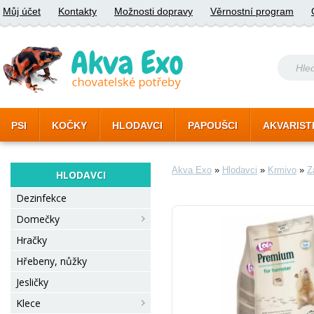
Můj účet
Kontakty
Možnosti dopravy
Věrnostní program
PSI
KOČKY
HLODAVCI
PAPOUŠCI
AKVARIST
Akva Exo
»
Hlodavci
»
Krmivo
»
Z
HLODAVCI
Dezinfekce
Domečky
Hračky
Hřebeny, nůžky
Jesličky
Klece