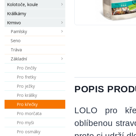
Kolotoče, koule
Králíkárny
Krmivo
Pamlsky
Seno
Tráva
Základní
Pro činčily
Pro fretky
Pro ježky
POPIS PRO
Pro králíky
Pro křečky
LOLO pro kře
Pro morčata
oblíbenou strav
Pro myši
Pro osmáky
proto si udrží d