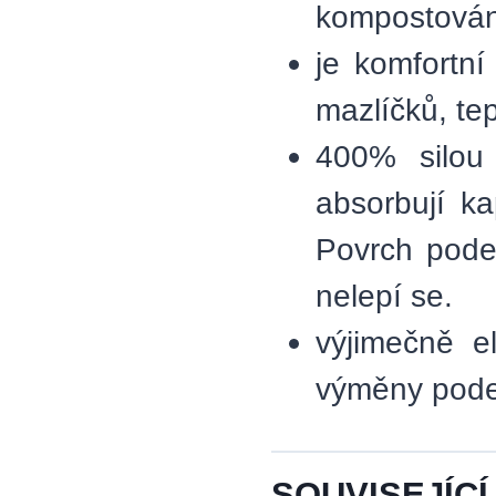
kompostová
je komfortn
mazlíčků, tep
400% silou 
absorbují k
Povrch pode
nelepí se.
výjimečně e
výměny podes
SOUVISEJÍCÍ