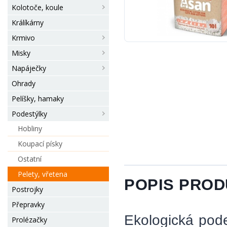
Kolotoče, koule
Králíkárny
Krmivo
Misky
Napáječky
Ohrady
Pelíšky, hamaky
Podestýlky
Hobliny
Koupací písky
Ostatní
Pelety, vřetena
POPIS PRO
Postrojky
Přepravky
Ekologická pode
Prolézačky