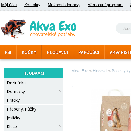
Můj účet
Kontakty
Možnosti dopravy
Věrnostní program
PSI
KOČKY
HLODAVCI
PAPOUŠCI
AKVARIST
Akva Exo
»
Hlodavci
»
Podestýlky
HLODAVCI
Dezinfekce
Domečky
Hračky
Hřebeny, nůžky
Jesličky
Klece