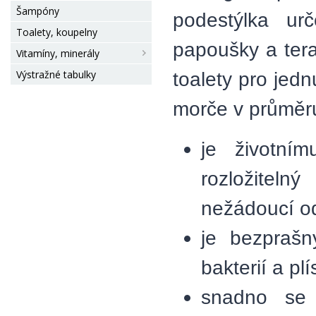
Šampóny
podestýlka ur
Toalety, koupelny
papoušky a terar
Vitamíny, minerály
Výstražné tabulky
toalety pro jed
morče v průměru
je životní
rozložiteln
nežádoucí o
je bezprašn
bakterií a plí
snadno se 