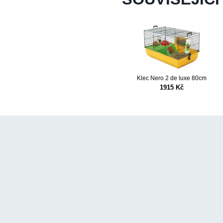
EMY
WC VICO kryté s dvířky
Klec Nero 2 de luxe 80cm
Kč
1915 Kč
438 Kč