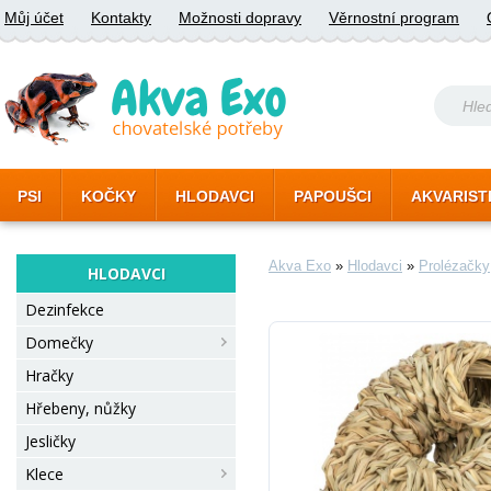
Můj účet
Kontakty
Možnosti dopravy
Věrnostní program
PSI
KOČKY
HLODAVCI
PAPOUŠCI
AKVARIST
Akva Exo
»
Hlodavci
»
Prolézačky
HLODAVCI
Dezinfekce
Domečky
Hračky
Hřebeny, nůžky
Jesličky
Klece