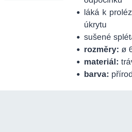
láká k prolé
úkrytu
sušené spléta
rozměry:
ø 
materiál:
trá
barva:
příro