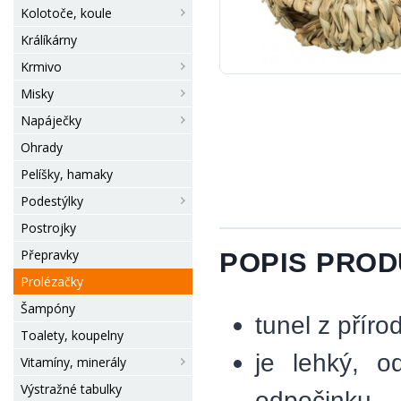
Kolotoče, koule
Králíkárny
Krmivo
Misky
Napáječky
Ohrady
Pelíšky, hamaky
Podestýlky
Postrojky
Přepravky
POPIS PRO
Prolézačky
Šampóny
tunel z přír
Toalety, koupelny
je lehký, o
Vitamíny, minerály
Výstražné tabulky
odpočinku