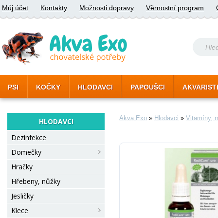
Můj účet
Kontakty
Možnosti dopravy
Věrnostní program
PSI
KOČKY
HLODAVCI
PAPOUŠCI
AKVARIST
Akva Exo
»
Hlodavci
»
Vitamíny, m
HLODAVCI
Dezinfekce
Domečky
Hračky
Hřebeny, nůžky
Jesličky
Klece