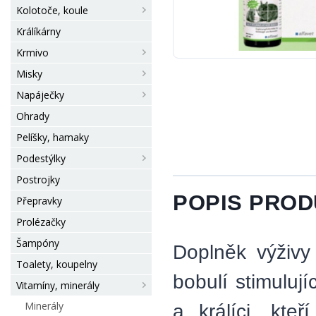
Kolotoče, koule
Králíkárny
Krmivo
Misky
Napáječky
Ohrady
Pelíšky, hamaky
Podestýlky
Postrojky
POPIS PRO
Přepravky
Prolézačky
Šampóny
Doplněk výživy 
Toalety, koupelny
bobulí stimuluj
Vitamíny, minerály
Minerály
a králíci, kte