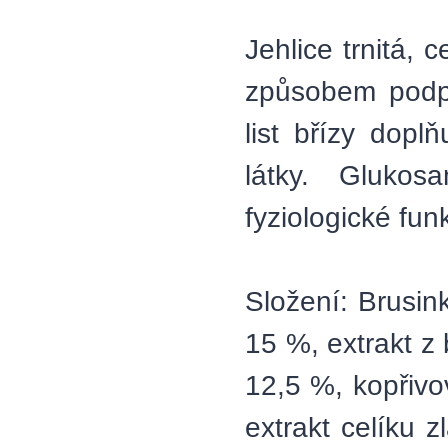
Jehlice trnitá, 
způsobem podpo
list břízy dopl
látky. Gluko
fyziologické fu
Složení: Brusin
15 %, extrakt z 
12,5 %, kopřivo
extrakt celíku 