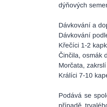
dýňových seme
Dávkování a do
Dávkování podle
Křečíci 1-2 kap
Činčila, osmák 
Morčata, zakrslí
Králíci 7-10 ka
Podává se spol
případě trvalé