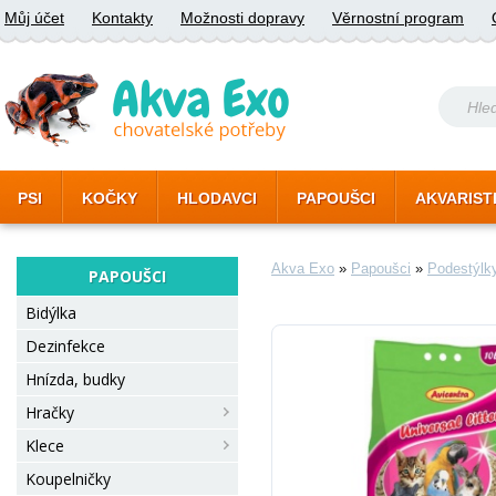
Můj účet
Kontakty
Možnosti dopravy
Věrnostní program
PSI
KOČKY
HLODAVCI
PAPOUŠCI
AKVARIST
Akva Exo
»
Papoušci
»
Podestýlk
PAPOUŠCI
Bidýlka
Dezinfekce
Hnízda, budky
Hračky
Klece
Koupelničky