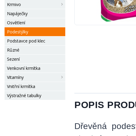
Krmivo
Napáječky
Osvětlení
Podestýlky
Podstavce pod klec
Různé
Sezení
Venkovní krmítka
Vitamíny
Vnitřní krmítka
Výstražné tabulky
POPIS PRO
Dřevěná podestý