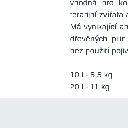
vhodná pro koč
terarijní zvířata
Má vynikající ab
dřevěných pili
bez použití pojiv
10 l - 5,5 kg
20 l - 11 kg