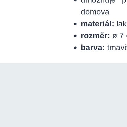
domova
materiál:
lak
rozměr:
ø 7
barva:
tmavě