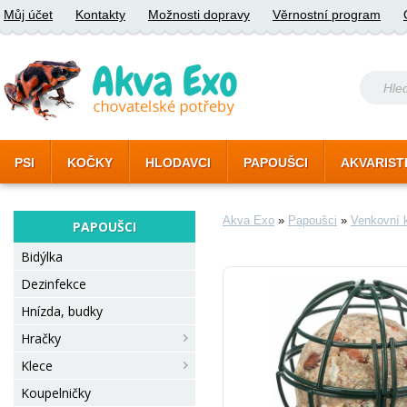
Můj účet
Kontakty
Možnosti dopravy
Věrnostní program
PSI
KOČKY
HLODAVCI
PAPOUŠCI
AKVARIST
Akva Exo
»
Papoušci
»
Venkovní 
PAPOUŠCI
Bidýlka
Dezinfekce
Hnízda, budky
Hračky
Klece
Koupelničky