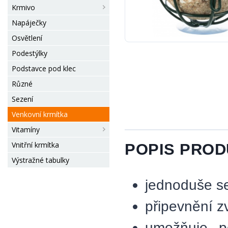
Krmivo
Napáječky
Osvětlení
Podestýlky
Podstavce pod klec
Různé
Sezení
Venkovní krmítka
Vitamíny
Vnitřní krmítka
POPIS PRO
Výstražné tabulky
jednoduše s
připevnění z
umožňuje po