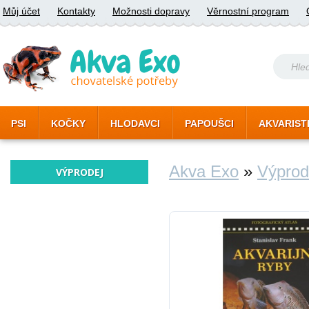
Můj účet
Kontakty
Možnosti dopravy
Věrnostní program
PSI
KOČKY
HLODAVCI
PAPOUŠCI
AKVARIST
Akva Exo
»
Výprod
VÝPRODEJ