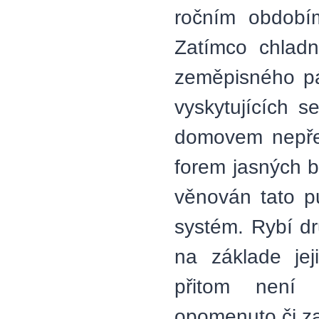
ročním období
Zatímco chladn
zeměpisného pá
vyskytujících 
domovem nepře
forem jasných b
věnován tato p
systém. Rybí dr
na základe jej
přitom není 
opomenuto či z