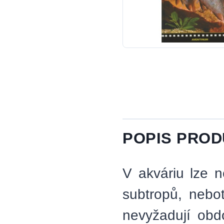
POPIS PRO
V akváriu lze n
subtropů, neboť
nevyžadují obd