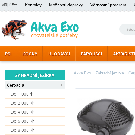
Můj účet
Kontakty
Možnosti dopravy
Věrnostní program
PSI
KOČKY
HLODAVCI
PAPOUŠCI
AKVARIST
Akva Exo
»
Zahradní jezírka
»
Čer
ZAHRADNÍ JEZÍRKA
Čerpadla
Do 1 000l/h
Do 2 000 l/h
Do 4 000 l/h
Do 6 000 l/h
Do 8 000 l/h