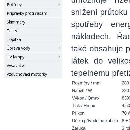
Potřeby
snížení průtoku
Přípravky proti řasám
Skimmery
spotřeby ener
Testy
nákladech. Řa
Topítka
také obsahuje p
Úprava vody
UV lampy
látek do velik
Vysavače
tepelnému přetíž
Vzduchovací motorky
Rozměry / mm
280
Napětí / W
220 
Výkon / Qmax
8300
Tlak / Hmax
4,5
Příkon
70 
Délka přívodního kabelu
8 +
Záruka
3 ro