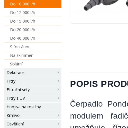
Do 10 000 l/h
Do 12 000 l/h
Do 15 000 l/h
Do 20 000 l/h
Do 40 000 l/h
S fontánou
Na skimmer
Solární
Dekorace
Filtry
POPIS PRO
Filtrační sety
Filtry s UV
Čerpadlo Pond
Hnojiva na rostliny
modulem řadič
Krmivo
Osvětlení
umožňuje říze