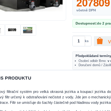
207809
včetně DPH
Dostupnost:
do 2 pr
ks
Předpokládané termíny
Osobní odběr Brno:
v 
Doručení domů / Zási
IS PRODUKTU
vý filtrační systém pro velká okrasná jezírka a koupací jezírka 
ý filtr určený k odstraňování nečistot z vody. Jde jen o mechanický fi
iltrace. Filtr se umisťuje do šachty částečně pod hladinou vody jezírka