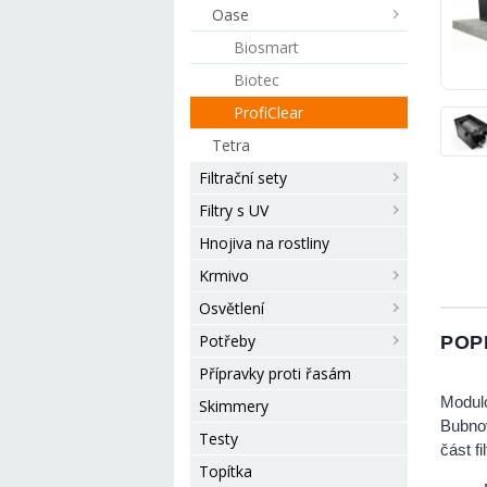
Oase
Biosmart
Biotec
ProfiClear
Tetra
Filtrační sety
Filtry s UV
Hnojiva na rostliny
Krmivo
Osvětlení
Potřeby
POP
Přípravky proti řasám
Modulo
Skimmery
Bubnov
Testy
část f
Topítka