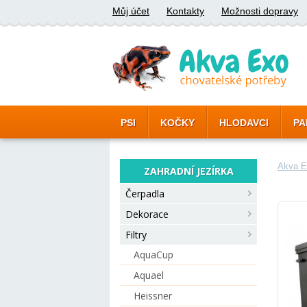
Můj účet
Kontakty
Možnosti dopravy
PSI
KOČKY
HLODAVCI
PA
Akva E
ZAHRADNÍ JEZÍRKA
Čerpadla
Dekorace
Filtry
AquaCup
Aquael
Heissner