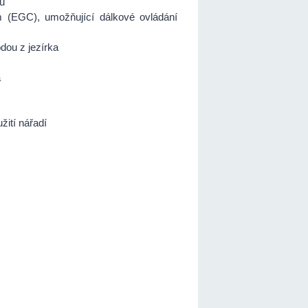
bu
 (EGC), umožňující dálkové ovládání
dou z jezírka
a
žití nářadí