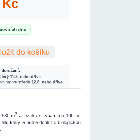
Kč
acovních dnů
 doručení:
úterý 11.8. nebo dříve
lkovna:
ve středu 12.8. nebo dříve
3
do 530 m
a jezírka s rybami do 100 m.
ltr, který je nutné doplnit o biologickou
.