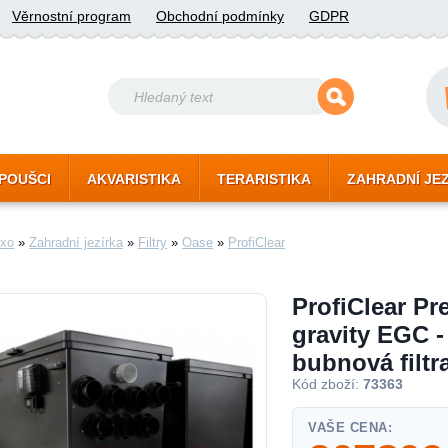
Věrnostní program
Obchodní podmínky
GDPR
POUŠCI
AKVARISTIKA
TERARISTIKA
ZAHRADNÍ JE
xo
»
Zahradní jezírka
»
Filtry
»
Oase
»
ProfiClear
ProfiClear P
gravity EGC -
bubnová filtr
Kód zboží:
73363
VAŠE CENA: