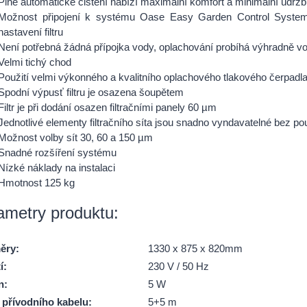
Plně automatické čištění nabízí maximální komfort a minimální údrž
Možnost připojení k systému Oase Easy Garden Control System
nastavení filtru
Není potřebná žádná přípojka vody, oplachování probíhá výhradně vo
Velmi tichý chod
Použití velmi výkonného a kvalitního oplachového tlakového čerpadl
Spodní výpusť filtru je osazena šoupětem
Filtr je při dodání osazen filtračními panely 60 µm
Jednotlivé elementy filtračního síta jsou snadno vyndavatelné bez pou
Možnost volby sít 30, 60 a 150 µm
Snadné rozšíření systému
Nízké náklady na instalaci
Hmotnost 125 kg
ametry produktu:
ěry
:
1330 x 875 x 820mm
í
:
230 V / 50 Hz
n
:
5 W
 přívodního kabelu
:
5+5 m