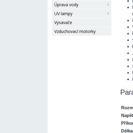
Úprava vody
UV lampy
Vysavače
Vzduchovací motorky
Par
Rozm
Napět
Příko
Délka