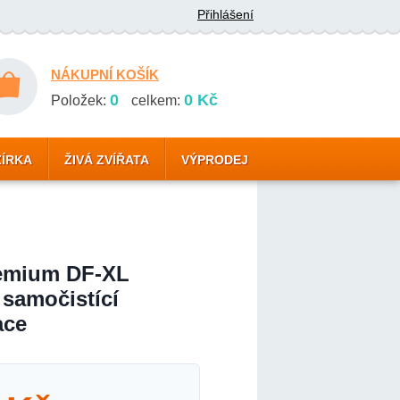
Přihlášení
NÁKUPNÍ KOŠÍK
0
0 Kč
Položek:
celkem:
ZÍRKA
ŽIVÁ ZVÍŘATA
VÝPRODEJ
remium DF-XL
 samočistící
ace