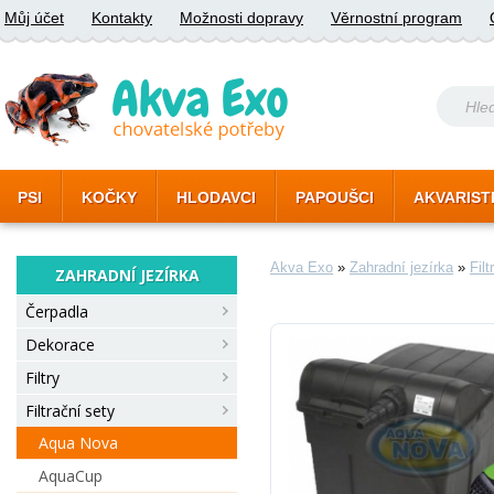
Můj účet
Kontakty
Možnosti dopravy
Věrnostní program
PSI
KOČKY
HLODAVCI
PAPOUŠCI
AKVARIST
Akva Exo
»
Zahradní jezírka
»
Filt
ZAHRADNÍ JEZÍRKA
Čerpadla
Dekorace
Filtry
Filtrační sety
Aqua Nova
AquaCup