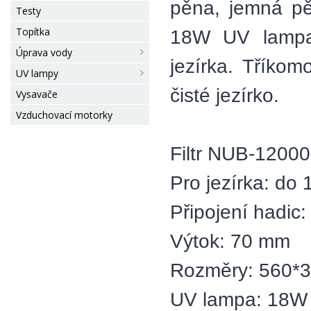
pěna, jemná pě
Testy
Topítka
18W UV lampa 
Úprava vody
jezírka. Tříkom
UV lampy
čisté jezírko.
Vysavače
Vzduchovací motorky
Filtr NUB-12000
Pro jezírka: do 
Připojení hadic:
Výtok: 70 mm
Rozměry: 560*3
UV lampa: 18W