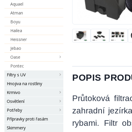
Aquael
Atman
Boyu
Hailea
Heissner
Jebao
Oase
Pontec
Filtry s UV
POPIS PRO
Hnojiva na rostliny
Krmivo
Průtoková filt
Osvětlení
zahradní jezírk
Potřeby
Přípravky proti řasám
rybami. Filtr 
Skimmery