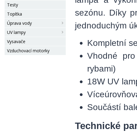
Testy
sezónu. Díky pr
Topítka
Úprava vody
jednoduchým ú
UV lampy
Kompletní se
Vysavače
Vzduchovací motorky
Vhodné pro 
rybami)
18W UV lampa
Víceúrovňová 
Součástí bal
Technické pa