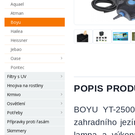
Aquael
Atman
Boyu
Hailea
Heissner
Jebao
Oase
Pontec
Filtry s UV
Hnojiva na rostliny
POPIS PRO
Krmivo
Osvětlení
BOYU YT-25000
Potřeby
zahradního jezí
Přípravky proti řasám
Skimmery
lampa a výkonn