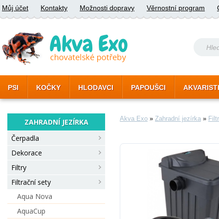
Můj účet
Kontakty
Možnosti dopravy
Věrnostní program
PSI
KOČKY
HLODAVCI
PAPOUŠCI
AKVARIST
Akva Exo
»
Zahradní jezírka
»
Filt
ZAHRADNÍ JEZÍRKA
Čerpadla
Dekorace
Filtry
Filtrační sety
Aqua Nova
AquaCup