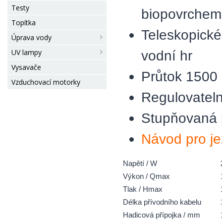
Testy
biopovrchem 
Topítka
Teleskopick
Úprava vody
UV lampy
vodní hr
Vysavače
Průtok 1500 
Vzduchovací motorky
Regulovateln
Stupňovaná p
Návod pro jez
Napětí / W
Výkon / Qmax
Tlak / Hmax
Délka přívodního kabelu
Hadicová přípojka / mm