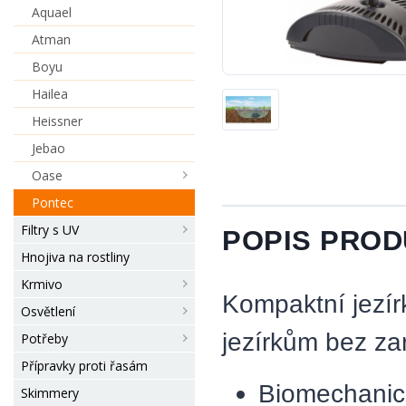
Aquael
Atman
Boyu
Hailea
Heissner
Jebao
Oase
Pontec
Filtry s UV
POPIS PRO
Hnojiva na rostliny
Krmivo
Kompaktní jezírk
Osvětlení
jezírkům bez za
Potřeby
Přípravky proti řasám
Biomechani
Skimmery