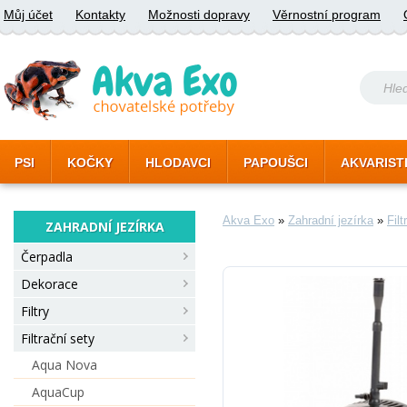
Můj účet
Kontakty
Možnosti dopravy
Věrnostní program
PSI
KOČKY
HLODAVCI
PAPOUŠCI
AKVARIST
Akva Exo
»
Zahradní jezírka
»
Filt
ZAHRADNÍ JEZÍRKA
Čerpadla
Dekorace
Filtry
Filtrační sety
Aqua Nova
AquaCup