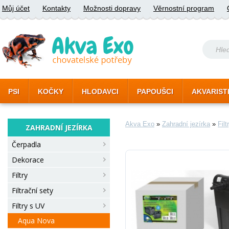
Můj účet
Kontakty
Možnosti dopravy
Věrnostní program
PSI
KOČKY
HLODAVCI
PAPOUŠCI
AKVARIST
Akva Exo
»
Zahradní jezírka
»
Fil
ZAHRADNÍ JEZÍRKA
Čerpadla
Dekorace
Filtry
Filtrační sety
Filtry s UV
Aqua Nova