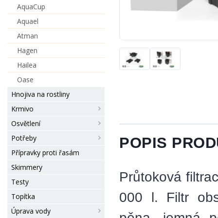
AquaCup
Aquael
Atman
Hagen
Hailea
Oase
Hnojiva na rostliny
Krmivo
Osvětlení
Potřeby
POPIS PRO
Přípravky proti řasám
Skimmery
Průtoková filtr
Testy
000 l. Filtr o
Topítka
Úprava vody
pěna, jemná p