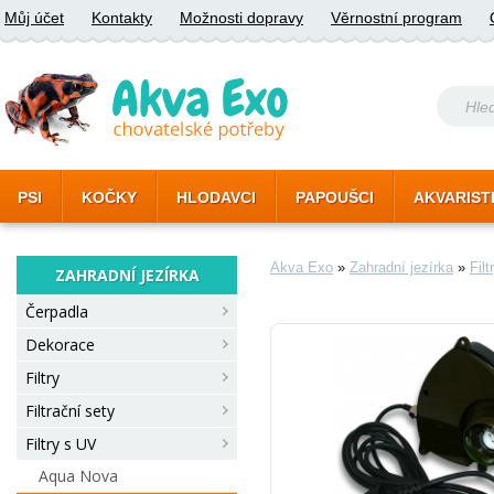
Můj účet
Kontakty
Možnosti dopravy
Věrnostní program
PSI
KOČKY
HLODAVCI
PAPOUŠCI
AKVARIST
Akva Exo
»
Zahradní jezírka
»
Fil
ZAHRADNÍ JEZÍRKA
Čerpadla
Dekorace
Filtry
Filtrační sety
Filtry s UV
Aqua Nova