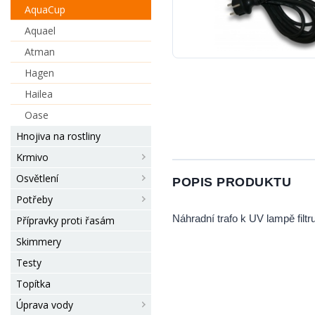
AquaCup
Aquael
Atman
Hagen
Hailea
Oase
Hnojiva na rostliny
Krmivo
Osvětlení
POPIS PRODUKTU
Potřeby
Náhradní trafo k UV lampě fil
Přípravky proti řasám
Skimmery
Testy
Topítka
Úprava vody