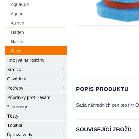
AquaCup
Aquael
Atman
Hagen
Hailea
Oase
Hnojiva na rostliny
Krmivo
Osvětlení
Potřeby
POPIS PRODUKTU
Přípravky proti řasám
Sada náhradních pěn pro filtr O
Skimmery
Testy
Topítka
SOUVISEJÍCÍ ZBOŽÍ:
Úprava vody