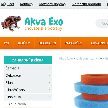
Můj účet
Kontakty
Možnosti dopravy
Věrnostní program
PSI
KOČKY
HLODAVCI
PAPOUŠCI
AKVARIST
Akva Exo
»
Zahradní jezírka
»
Fil
ZAHRADNÍ JEZÍRKA
Čerpadla
Dekorace
Filtry
Filtrační sety
Filtry s UV
Aqua Nova