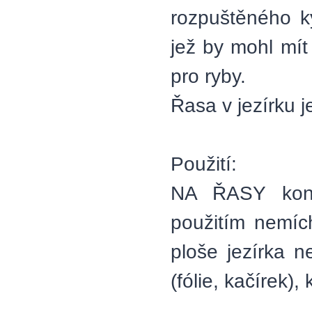
rozpuštěného ky
jež by mohl mít
pro ryby.
Řasa v jezírku je
Použití:
NA ŘASY kont
použitím nemíc
ploše jezírka 
(fólie, kačírek),