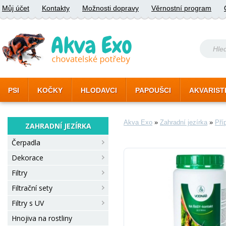
Můj účet
Kontakty
Možnosti dopravy
Věrnostní program
PSI
KOČKY
HLODAVCI
PAPOUŠCI
AKVARIST
Akva Exo
»
Zahradní jezírka
»
Pří
ZAHRADNÍ JEZÍRKA
Čerpadla
Dekorace
Filtry
Filtrační sety
Filtry s UV
Hnojiva na rostliny