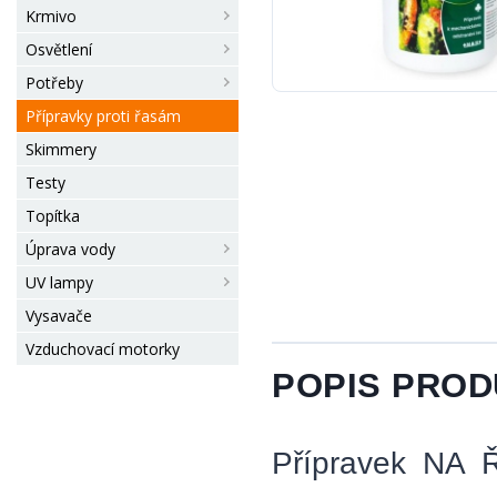
Krmivo
Osvětlení
Potřeby
Přípravky proti řasám
Skimmery
Testy
Topítka
Úprava vody
UV lampy
Vysavače
Vzduchovací motorky
POPIS PRO
Přípravek NA Ř