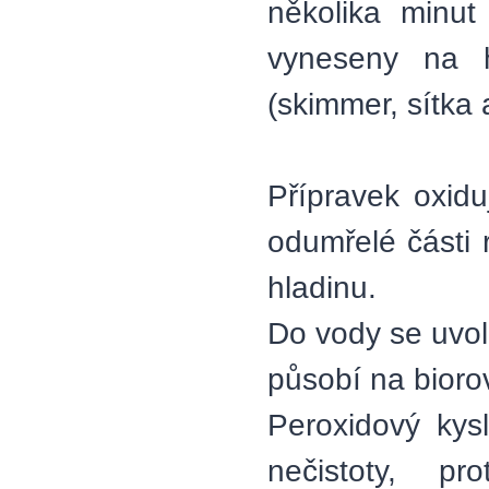
několika minut
vyneseny na h
(skimmer, sítka a
Přípravek oxidu
odumřelé části 
hladinu.
Do vody se uvolň
působí na bioro
Peroxidový kys
nečistoty, p