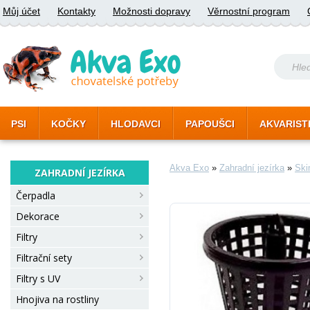
Můj účet
Kontakty
Možnosti dopravy
Věrnostní program
PSI
KOČKY
HLODAVCI
PAPOUŠCI
AKVARIST
Akva Exo
»
Zahradní jezírka
»
Sk
ZAHRADNÍ JEZÍRKA
Čerpadla
Dekorace
Filtry
Filtrační sety
Filtry s UV
Hnojiva na rostliny