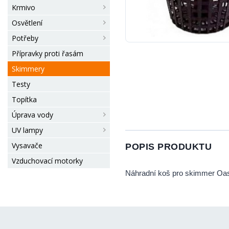
Krmivo
Osvětlení
Potřeby
Přípravky proti řasám
Skimmery
Testy
Topítka
Úprava vody
UV lampy
Vysavače
POPIS PRODUKTU
Vzduchovací motorky
Náhradní koš pro skimmer Oa