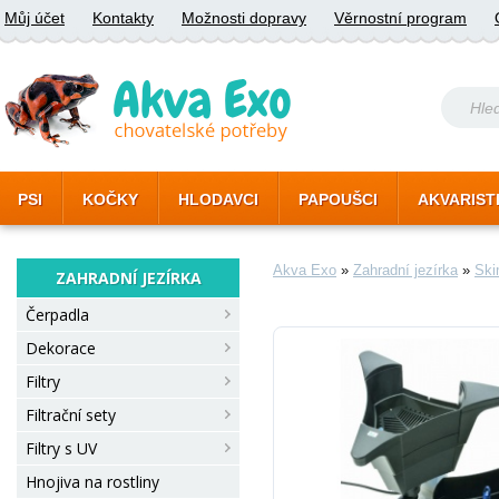
Můj účet
Kontakty
Možnosti dopravy
Věrnostní program
PSI
KOČKY
HLODAVCI
PAPOUŠCI
AKVARIST
Akva Exo
»
Zahradní jezírka
»
Sk
ZAHRADNÍ JEZÍRKA
Čerpadla
Dekorace
Filtry
Filtrační sety
Filtry s UV
Hnojiva na rostliny