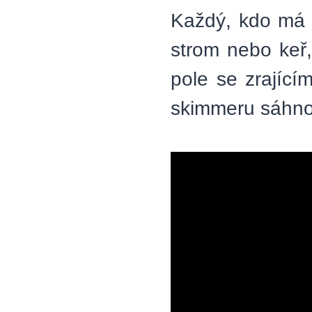
Každý, kdo má v
strom nebo keř,
pole se zrající
skimmeru sáhno