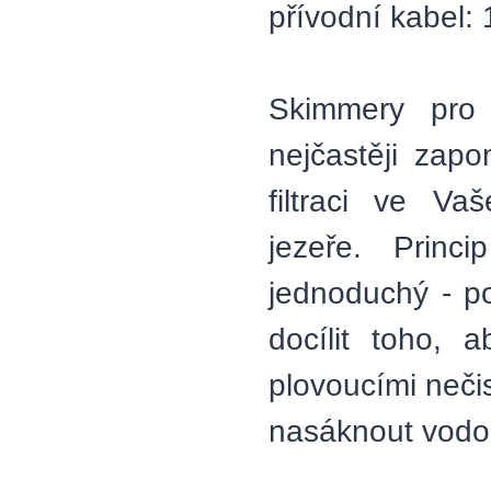
přívodní kabel:
Skimmery pro 
nejčastěji zap
filtraci ve V
jezeře. Princ
jednoduchý - p
docílit toho, 
plovoucími neči
nasáknout vodou