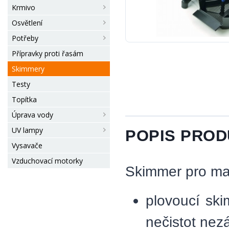
Krmivo
Osvětlení
Potřeby
Přípravky proti řasám
Skimmery
Testy
Topítka
Úprava vody
UV lampy
POPIS PRO
Vysavače
Vzduchovací motorky
Skimmer pro mal
plovoucí sk
nečistot nezá