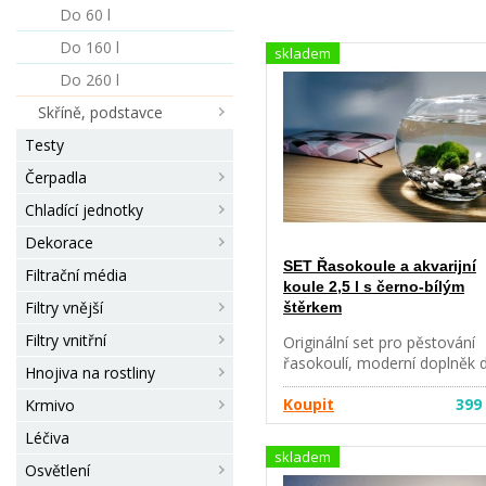
Do 60 l
Do 160 l
skladem
Do 260 l
Skříně, podstavce
Testy
Čerpadla
Chladící jednotky
Dekorace
SET Řasokoule a akvarijní
Filtrační média
koule 2,5 l s černo-bílým
Filtry vnější
štěrkem
Filtry vnitřní
Originální set pro pěstování
řasokoulí, moderní doplněk 
Hnojiva na rostliny
Vašeho bytu nebo kanceláře.
Řasokoule je nenáročná
Koupit
399
Krmivo
roztomilá vodní rostlinka,
Léčiva
kterou si každý rychle oblíbí.
skladem
Vhodný dárek pro každého, i
Osvětlení