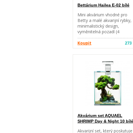
Bettárium Hailea E-02 bílé
Mini akvárium vhodné pro
Betty a malé akvarijní rybky,
minimalistický design,
vyměnitelná pozadí (4
scenérie), možno připevnit i
stěnu (úchytný systém není
Koupit
273
součástí balení). Rozměry 14
x 16 x 14,5 cm, objem 1,8 l.
Akvárium set AQUAEL
SHRIMP Day & Night 10 bíl
Akvarijní set, který poskytuje