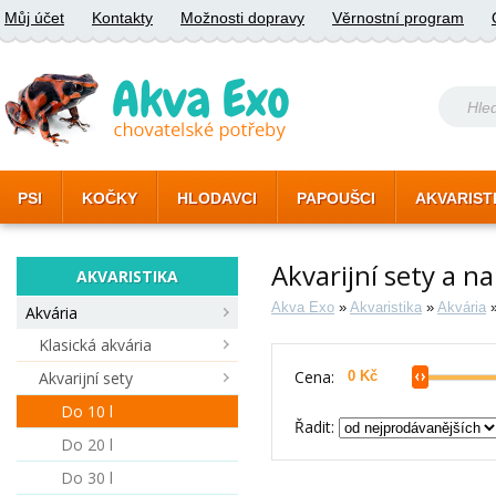
Můj účet
Kontakty
Možnosti dopravy
Věrnostní program
PSI
KOČKY
HLODAVCI
PAPOUŠCI
AKVARIST
Akvarijní sety a na
AKVARISTIKA
Akva Exo
»
Akvaristika
»
Akvária
Akvária
Klasická akvária
Cena:
Akvarijní sety
Do 10 l
Řadit:
Do 20 l
Do 30 l