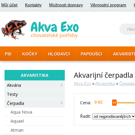
Můj účet
Kontakty
Možnosti dopravy
Věrnostní program
PSI
KOČKY
HLODAVCI
PAPOUŠCI
AKVARIST
Akvarijní čerpadla
AKVARISTIKA
Akva Exo
»
Akvaristika
»
Čerpadla
Akvária
Testy
Cena:
Čerpadla
Aqua Nova
Řadit:
Aquael
Atman