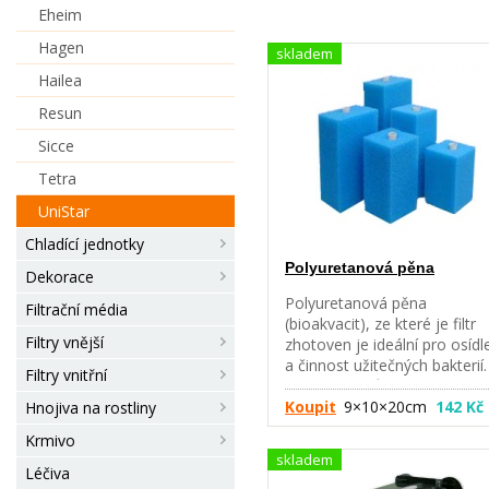
Eheim
Hagen
skladem
Hailea
Resun
Sicce
Tetra
UniStar
Chladící jednotky
Polyuretanová pěna
Dekorace
Polyuretanová pěna
Filtrační média
(bioakvacit), ze které je filtr
Filtry vnější
zhotoven je ideální pro osídl
a činnost užitečných bakterií.
Filtry vnitřní
zásadním způsobem zlepšují
kvalitu akvarijní vody, která
Koupit
9×10×20cm
142 Kč
Hnojiva na rostliny
filtrem protéká. Odpadní látk
Krmivo
odbourávají na živiny, které
skladem
přijímají rostliny. Dále produk
Léčiva