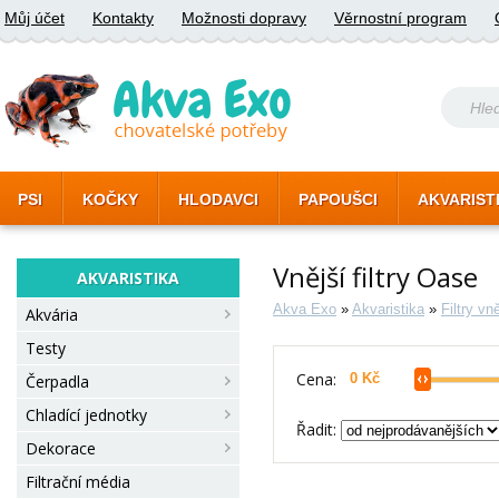
Můj účet
Kontakty
Možnosti dopravy
Věrnostní program
PSI
KOČKY
HLODAVCI
PAPOUŠCI
AKVARIST
Vnější filtry Oase
AKVARISTIKA
Akva Exo
»
Akvaristika
»
Filtry vn
Akvária
Testy
Cena:
Čerpadla
Chladící jednotky
Řadit:
Dekorace
Filtrační média