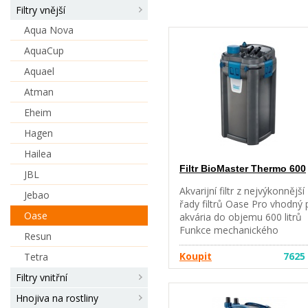
Filtry vnější
Aqua Nova
AquaCup
Aquael
Atman
Eheim
Hagen
Hailea
Filtr BioMaster Thermo 600
JBL
Akvarijní filtr z nejvýkonnější
Jebao
řady filtrů Oase Pro vhodný 
Oase
akvária do objemu 600 litrů
Funkce mechanického
Resun
přečištění Easy Clean zajišťu
výbornou mechanickou
Koupit
7625
Tetra
účinnost předfiltru a tím
Filtry vnitřní
zvyšuje výkon následné
biologické části filtru vořené
Hnojiva na rostliny