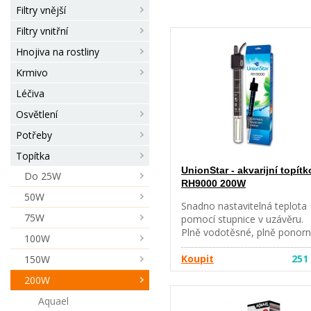
Filtry vnější
Filtry vnitřní
Hnojiva na rostliny
Krmivo
Léčiva
Osvětlení
Potřeby
Topítka
UnionStar - akvarijní topítk
Do 25W
RH9000 200W
50W
Snadno nastavitelná teplota
75W
pomocí stupnice v uzávěru.
Plně vodotěsné, plně ponorn
100W
Zapnutí topení termostatem 
indikováno svitem kontrolky
Koupit
251
150W
uvnitř skleněného tělesa
200W
topení. Keramická topná těle
Vybaveno dvěmi silnými
Aquael