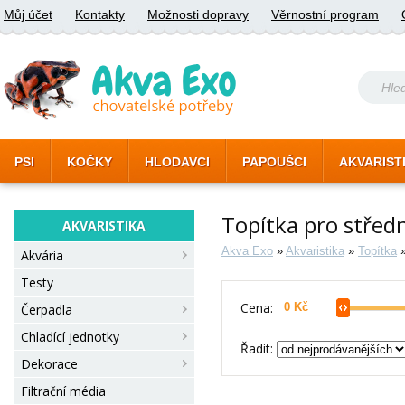
Můj účet
Kontakty
Možnosti dopravy
Věrnostní program
PSI
KOČKY
HLODAVCI
PAPOUŠCI
AKVARIST
Topítka pro středn
AKVARISTIKA
Akva Exo
»
Akvaristika
»
Topítka
Akvária
Testy
Cena:
Čerpadla
Chladící jednotky
Řadit:
Dekorace
Filtrační média