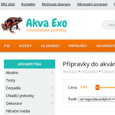
Můj účet
Kontakty
Možnosti dopravy
Věrnostní program
PSI
KOČKY
HLODAVCI
PAPOUŠCI
AKVARIST
Přípravky do akvá
AKVARISTIKA
Akva Exo
»
Akvaristika
»
Přípravk
Akvária
Testy
Cena:
Čerpadla
Chladící jednotky
Řadit:
Dekorace
Filtrační média