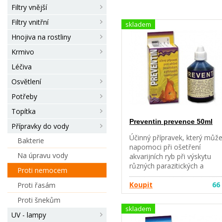
Filtry vnější
Filtry vnitřní
skladem
Hnojiva na rostliny
Krmivo
Léčiva
Osvětlení
Potřeby
Topítka
Preventin prevence 50ml
Přípravky do vody
Účinný přípravek, který můž
Bakterie
napomoci při ošetření
Na úpravu vody
akvarijních ryb při výskytu
různých parazitických a
Proti nemocem
plísňových onemocnění.
Neškodný pro ryby i rostliny 
Koupit
66
Proti řasám
větších koncentracích. Použití
Proti šnekům
vhodné při nákupu nových
skladem
rybek, na dezinfekci rostlin, p
UV - lampy