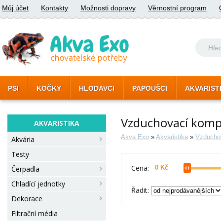
Můj účet
Kontakty
Možnosti dopravy
Věrnostní program
PSI
KOČKY
HLODAVCI
PAPOUŠCI
AKVARIST
Vzduchovací komp
AKVARISTIKA
Akva Exo
»
Akvaristika
»
Vzducho
Akvária
Testy
Cena:
Čerpadla
Chladící jednotky
Řadit:
Dekorace
Filtrační média