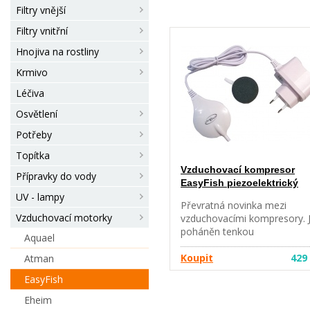
Filtry vnější
Filtry vnitřní
Hnojiva na rostliny
Krmivo
Léčiva
Osvětlení
Potřeby
Topítka
Vzduchovací kompresor
Přípravky do vody
EasyFish piezoelektrický
UV - lampy
Převratná novinka mezi
Vzduchovací motorky
vzduchovacími kompresory. 
poháněn tenkou
Aquael
piezoelektrickou keramickou
deskou, je bez motoru a ne
Koupit
429
Atman
další poruchové součástky.
EasyFish
Nevibruje a není hlučný. Ne
žádnou membránu a jiné
Eheim