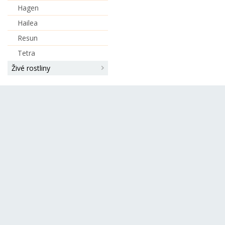
pohyblivé části. Pomocí
Hagen
přísavky lze jednoduše
připevnit na bok akvária. Bal
Hailea
obsahuje: 1x vzduchovací
Resun
kompresor 1x napájecí adap
1x kamínek 1x vzduchovací
Tetra
hadička 1m ultra tichý chod
nízká spotřeba energie žádn
Živé rostliny
elektromagnetické rušení
dloužá životnost kompaktní
rozměry a nízká hmotnost
Napětí: 220-240 V Příkon: 1
Výkon: 310 ml/min +-10% Vo
sloupec: max 60 cm Pro
akvária: do 80 l Hlučnost: do
dB Rozměry: 5 x 9 x 2,5 cm