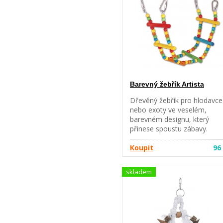
Barevný žebřík Artista
Dřevěný žebřík pro hlodavce
nebo exoty ve veselém,
barevném designu, který
přinese spoustu zábavy.
Rozměry: 50 x 8 cm
Koupit
96
skladem