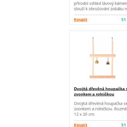
přírodní vzhled lávový káme
slouží k obrušování zobáku 
zavěšení materiál: dřevo,
lávový kámen, kov rozměry:
Koupit
51
cm v současné době
dodáváme se zvonečkem be
otočného čepu "srdíčka"
Dvojitá dřevěná houpačka 
zvonkem a rolničkou
Dvojitá dřevěná houpačka s
zvonkem a rolničkou. Rozmě
12 x 20 cm.
Koupit
51