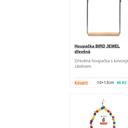
Houpačka BIRD JEWEL
dřevěná
Dřevěná houpačka s kovov
závěsem.
Koupit
10×13cm
46 Kč