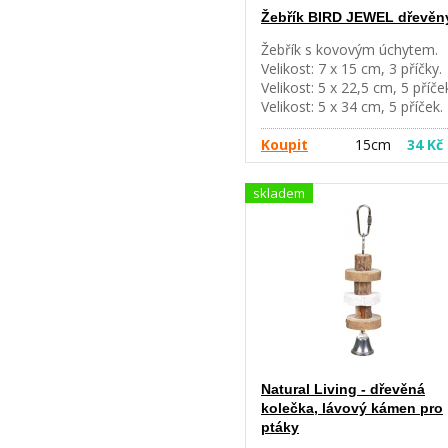
Žebřík BIRD JEWEL dřevěn
Žebřík s kovovým úchytem.
Velikost: 7 x 15 cm, 3 příčky.
Velikost: 5 x 22,5 cm, 5 příče
Velikost: 5 x 34 cm, 5 příček.
Velikost: 7 x 40 cm, 7 příček.
Velikost: 9 x 44,5 cm, 7 příče
Koupit
15cm
34 Kč
skladem
Natural Living - dřevěná
kolečka, lávový kámen pro
ptáky