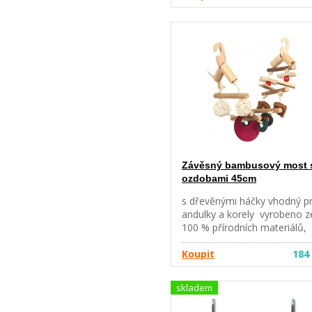
Závěsný bambusový most 
ozdobami 45cm
s dřevěnými háčky vhodný p
andulky a korely vyrobeno z
100 % přírodních materiálů,
bez barev materiál: bambus,
kokos, ratan, dřevo, sisal
Koupit
184
rozměry: 45 cm
skladem