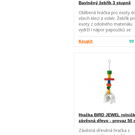
Bavlněný žebřík 3 stupně
Oblíbená hračka pro exoty d
všech klecí a voliér. Žebřík pr
exoty z odolného materiálu
vydrží i nápor papoušků se
silnými zobáky. Různé barev
kombinace. Délka: 45 cm
Koupit
99
Hračka BIRD JEWEL rolnič
závěsná dřevo - provaz 50
Závěsná dřevěná hračka s