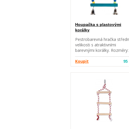
Houpačka s plastovými
korálky
Pestrobarevná hračka středn
velikosti s atraktivními
barevnými korálky. Rozměry:
cca. 16 x 15 cm
Koupit
95