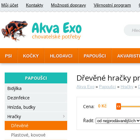
Můj účet
Kontakty
Možnosti dopravy
Věrnostní program
PSI
KOČKY
HLODAVCI
PAPOUŠCI
AKVARIST
Dřevěné hračky p
PAPOUŠCI
Akva Exo
»
Papoušci
»
Hračky
»
Bidýlka
Dezinfekce
Cena:
Hnízda, budky
Hračky
Řadit:
Dřevěné
Plastové, kovové