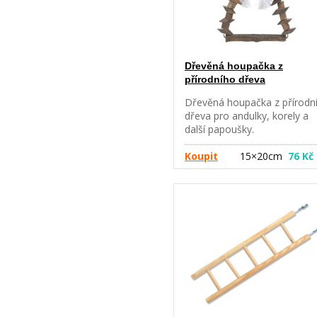
Dřevěná houpačka z
přírodního dřeva
Dřevěná houpačka z přírodn
dřeva pro andulky, korely a
další papoušky.
Koupit
15×20cm
76 Kč