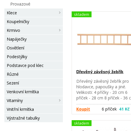
Provazové
Klece
skladem
Koupelničky
Krmivo
Napáječky
Osvětlení
Podestýlky
Podstavce pod klec
Dřevěný závěsný žebřík
Různé
Dřevěný závěsný žebřík pro
Sezení
hlodavce, papoušky a jiné.
Venkovní krmítka
Velikosti: 4 příčky - 20 cm 6
příček - 28 cm 8 příček - 36
Vitamíny
Koupit
6 příček
41 Kč
Vnitřní krmítka
Výstražné tabulky
skladem