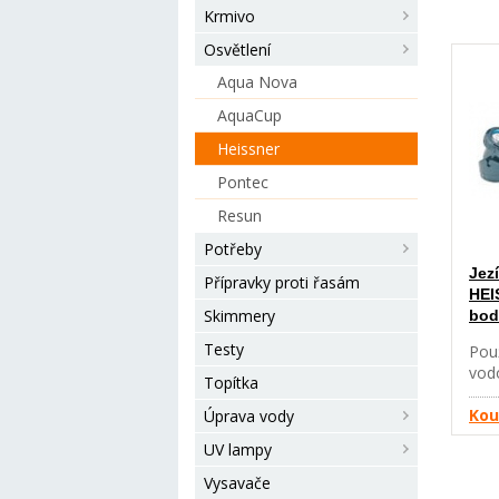
Krmivo
Osvětlení
Aqua Nova
AquaCup
Heissner
Pontec
Resun
Potřeby
Jez
Přípravky proti řasám
HEI
Skimmery
bod
Testy
Pou
vodo
Topítka
osvě
pro 
Kou
Úprava vody
dlou
UV lampy
použ
tep
Vysavače