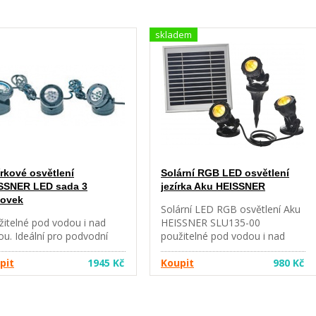
skladem
írkové osvětlení
Solární RGB LED osvětlení
SSNER LED sada 3
jezírka Aku HEISSNER
ovek
Solární LED RGB osvětlení Aku
žitelné pod vodou i nad
HEISSNER SLU135-00
u. Ideální pro podvodní
použitelné pod vodou i nad
tlení rybníčku a stejně tak i
vodou, Ideální pro podvodní
osvětlení zahrady. · velice
pit
1945 Kč
osvětlení jezírka, a stejně tak i
Koupit
980 Kč
há životnost při stálém
pro osvětlení zahrady, možnost
ívání pod vodou · nevyvíjí
nastavit sklon světla, několik
lo – včetně venkovního
módů na změnu barvy