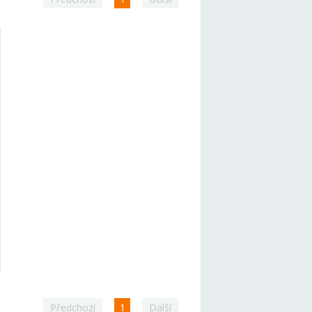
Předchozí
1
Další