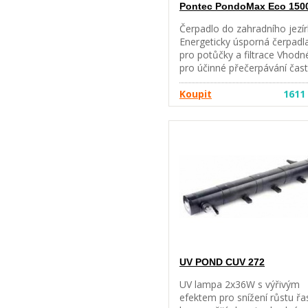
Pontec PondoMax Eco 150
Čerpadlo do zahradního jezír
Energeticky úsporná čerpadl
pro potůčky a filtrace Vhodn
pro účinné přečerpávání čast
do velikosti 4-8 mm Stupňov
koncovka ¾”, 1”, 1 ¼”, 1 ½” j
Koupit
1611
součástí dodávky Obsahuje
tepelnou pojistku Výkon 15
l/h Maximální výtlačná výška
1,9 m Příkon 25 W Přívodní
kabel 10 m Návod pro použit
čerpadla Pondomax ECO
UV POND CUV 272
UV lampa 2x36W s výřivým
efektem pro snížení růstu řa