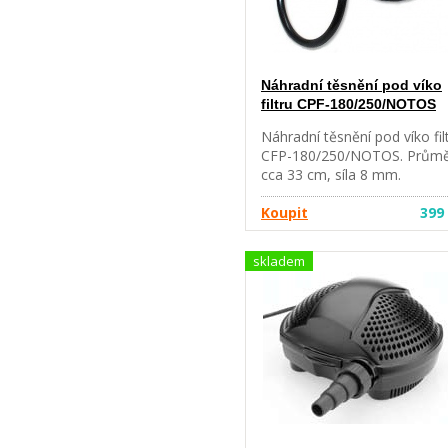
Náhradní těsnění pod víko
filtru CPF-180/250/NOTOS
Náhradní těsnění pod víko fil
CFP-180/250/NOTOS. Prům
cca 33 cm, síla 8 mm.
Koupit
399
skladem