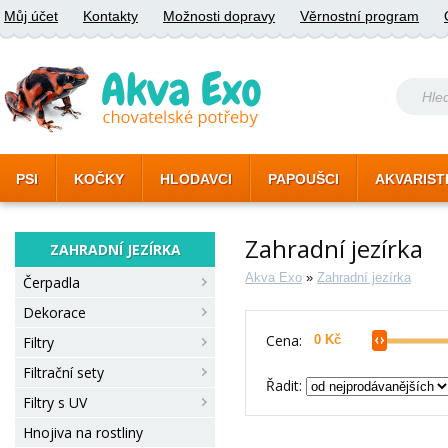
Můj účet
Kontakty
Možnosti dopravy
Věrnostní program
PSI
KOČKY
HLODAVCI
PAPOUŠCI
AKVARIST
Zahradní jezírka
ZAHRADNÍ JEZÍRKA
Akva Exo
»
Zahradní jezírka
Čerpadla
Dekorace
Cena:
Filtry
Filtrační sety
Řadit:
Filtry s UV
Hnojiva na rostliny