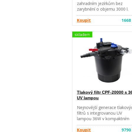
zahradním jezírkům bez
zarybnění o objemu 3000 l.
Biomechanické čistící stupně
(houba, prvky s biopovrchem
Koupit
1668
biofiltrační kámen)
Teleskopické prodloužení se
skladem
různými tryskami pro vodní h
Průtok 1500 l/hod
Regulovatelný druhý výstup
Stupňovaná přípojka (½”, ¾”,
1”) k provozování potoka.
Návod pro jezírkový filtr
Ponduett
Tlakový filtr CPF-20000 s 
UV lampou
Nejnovější generace tlakový
filtrů s integrovanou UV
lampou 36W v kompaktním
systému s výkonnou bio-
mechanickou filtrací. Vhodné
Koupit
9790