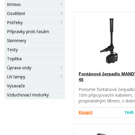
Krmivo
Osvětlení
Potřeby
Přípravky proti řasám
Skimmery
Testy
Topítka
Úprava vody
Fontánové čerpadlo MAND
UV lampy
45
Vysavače
Ponorné fontánové čerpadlo
Vzduchovací motorky
10m připojovacím kabelem, 
propiratelným filtrem, s dvě
tryskami a ventilem pro
regulaci průtoku pro vodopá
Koupit
1645
kaskádu nebo potůček.
Čerpadlo vhodné pro stavbu
fontán v zahradních jezírkách