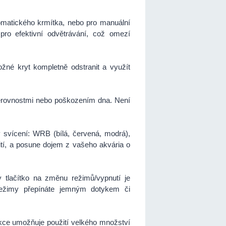
tomatického krmítka, nebo pro manuální
pro efektivní odvětrávání, což omezí
žné kryt kompletně odstranit a využít
nerovnostmi nebo poškozením dna. Není
 svícení: WRB (bílá, červená, modrá),
ití, a posune dojem z vašeho akvária o
 tlačítko na změnu režimů/vypnutí je
. Režimy přepínáte jemným dotykem či
trukce umožňuje použití velkého množství