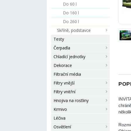
Do 60 l
Do 160 l
Do 260 l
Skříně, podstavce
Testy
Čerpadla
Chladící jednotky
Dekorace
Filtrační média
Filtry vnější
POP
Filtry vnitřní
INVITA
Hnojiva na rostliny
chrán
Krmivo
několi
Léčiva
Rozmě
Osvětlení