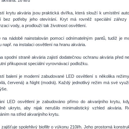
akvária: 16 litrů
tí krytu akvária jsou praktická dvířka, která slouží k umístění au
í bez potřeby jeho otevírání. Kryt má rovněž speciální zářezy 
zaci vody, a prodlouží tak životnost osvětlení.
e na nádobě nainstalován pomocí odnímatelným pantů, tudíž je mo
 např. na instalaci osvětlení na hranu akvária.
 spodní straně akvária zajistí dodatečnou ochranu akvária před 
utní přikupovat speciální vyrovnávací podložku.
tí balení je moderní zabudované LED osvětlení s několika režimy
ílá, červená) a Night (modrá). Každý jednotlivý režim má své využ
výše.
ání LED osvětlení je zabudováno přímo do akvarijního krytu, kdy
álně ukryto, aby nijak nerušilo minimalistický vzhled akvária
áním na střed akvarijního krytu.
ci zajišťuje spolehlivý biofiltr o výkonu 210l/h. Jeho prostorná kons