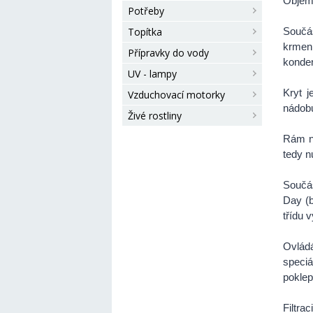
Objem 
Potřeby
Topítka
Součás
krmen
Přípravky do vody
konden
UV - lampy
Kryt j
Vzduchovací motorky
nádobu
Živé rostliny
Rám na
tedy n
Součás
Day (b
třídu 
Ovlád
speci
poklep
Filtra