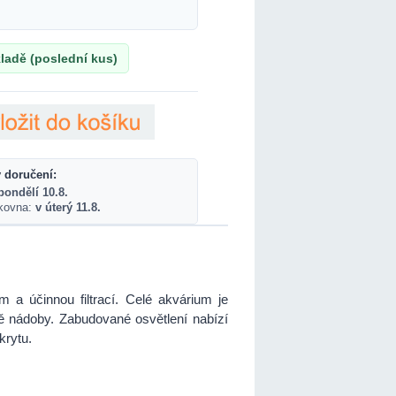
ladě (poslední kus)
 doručení:
pondělí 10.8.
lkovna:
v úterý 11.8.
 a účinnou filtrací. Celé akvárium je
 nádoby. Zabudované osvětlení nabízí
krytu.