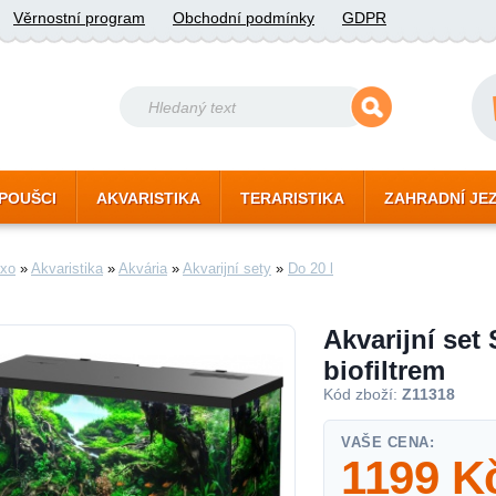
Věrnostní program
Obchodní podmínky
GDPR
POUŠCI
AKVARISTIKA
TERARISTIKA
ZAHRADNÍ JE
xo
»
Akvaristika
»
Akvária
»
Akvarijní sety
»
Do 20 l
Akvarijní set 
biofiltrem
Kód zboží:
Z11318
VAŠE CENA:
1199
K