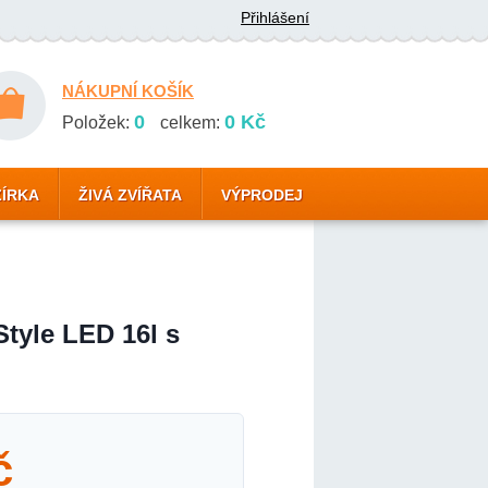
Přihlášení
NÁKUPNÍ KOŠÍK
0
0 Kč
Položek:
celkem:
ZÍRKA
ŽIVÁ ZVÍŘATA
VÝPRODEJ
Style LED 16l s
č