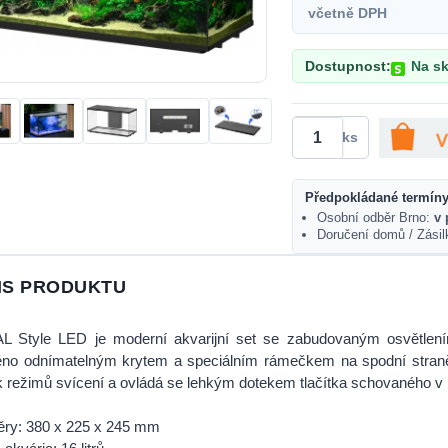
včetně DPH
Dostupnost:
Na sk
ks
Předpokládané termíny
Osobní odběr Brno:
v 
Doručení domů / Zási
IS PRODUKTU
L Style LED je moderní akvarijní set se zabudovaným osvětlením
ěno odnímatelným krytem a speciálním rámečkem na spodní straně
k režimů svícení a ovládá se lehkým dotekem tlačítka schovaného v 
ry: 380 x 225 x 245 mm