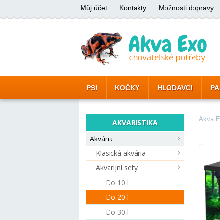
Můj účet
Kontakty
Možnosti dopravy
PSI
KOČKY
HLODAVCI
PA
Akva E
AKVARISTIKA
Akvária
Klasická akvária
Akvarijní sety
Do 10 l
Do 20 l
Do 30 l