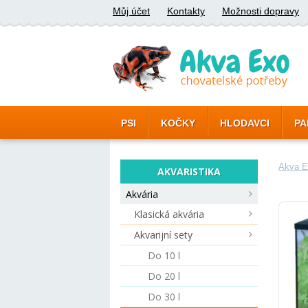
Můj účet
Kontakty
Možnosti dopravy
PSI
KOČKY
HLODAVCI
PA
Akva E
AKVARISTIKA
Akvária
Klasická akvária
Akvarijní sety
Do 10 l
Do 20 l
Do 30 l