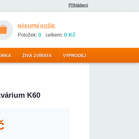
Přihlášení
NÁKUPNÍ KOŠÍK
0
0 Kč
Položek:
celkem:
ZÍRKA
ŽIVÁ ZVÍŘATA
VÝPRODEJ
kvárium K60
č