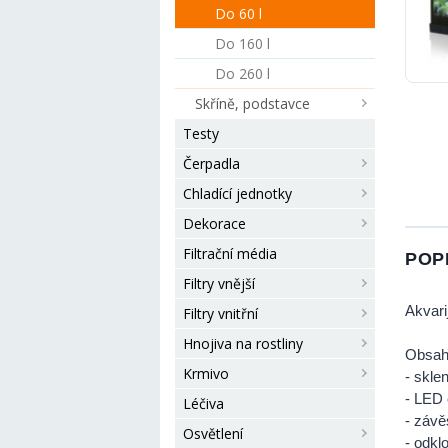
Do 60 l
Do 160 l
Do 260 l
Skříně, podstavce
Testy
Čerpadla
Chladící jednotky
Dekorace
Filtrační média
POP
Filtry vnější
Akvari
Filtry vnitřní
Hnojiva na rostliny
Obsah 
Krmivo
- skle
- LED 
Léčiva
- závěs
Osvětlení
- odkl