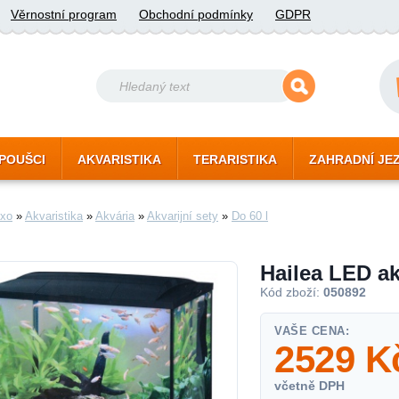
Věrnostní program
Obchodní podmínky
GDPR
POUŠCI
AKVARISTIKA
TERARISTIKA
ZAHRADNÍ JE
xo
»
Akvaristika
»
Akvária
»
Akvarijní sety
»
Do 60 l
Hailea LED a
Kód zboží:
050892
VAŠE CENA:
2529
K
včetně DPH