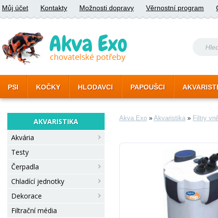
Můj účet
Kontakty
Možnosti dopravy
Věrnostní program
PSI
KOČKY
HLODAVCI
PAPOUŠCI
AKVARIST
Akva Exo
»
Akvaristika
»
Filtry vn
AKVARISTIKA
Akvária
Testy
Čerpadla
Chladící jednotky
Dekorace
Filtrační média