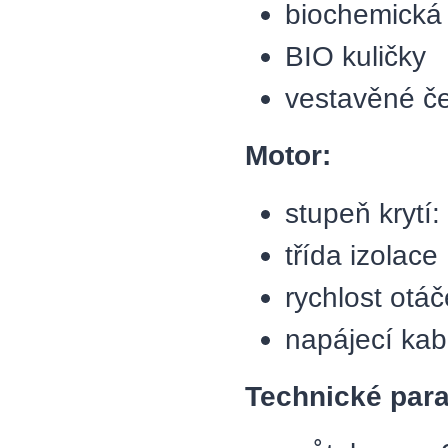
biochemická
BIO kuličky
vestavěné č
Motor:
stupeň krytí:
třída izolace
rychlost otá
napájecí ka
Technické par