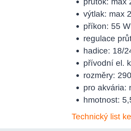
průtok: max 
výtlak: max 
příkon: 55 W
regulace prů
hadice: 18/
přívodní el. 
rozměry: 29
pro akvária: 
hmotnost: 5,
Technický list k