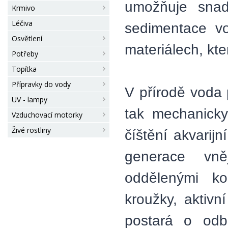
umožňuje snad
Krmivo
Léčiva
sedimentace vo
Osvětlení
materiálech, kte
Potřeby
Topítka
Přípravky do vody
V přírodě voda 
UV - lampy
tak mechanicky
Vzduchovací motorky
Živé rostliny
číštění akvari
generace vně
oddělenými ko
kroužky, aktivn
postará o odbo