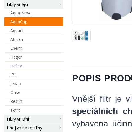
Filtry vnější
Aqua Nova
AquaCup
Aquael
Atman
Eheim
Hagen
Hailea
JBL
POPIS PRO
Jebao
Oase
Vnější filtr je
Resun
speciálních c
Tetra
Filtry vnitřní
vybavena účinno
Hnojiva na rostliny